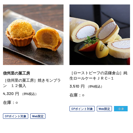
［ローストビーフの店鎌倉山］純
信州里の菓工房
生ロールケーキＪＲＣ−１
［信州里の菓工房］焼きモンブラ
ン １２個入
3,510
円
（8%税込）
4,320
円
（8%税込）
在庫：○
在庫：○
OPポイント対象
Web限定
冷凍
OPポイント対象
Web限定