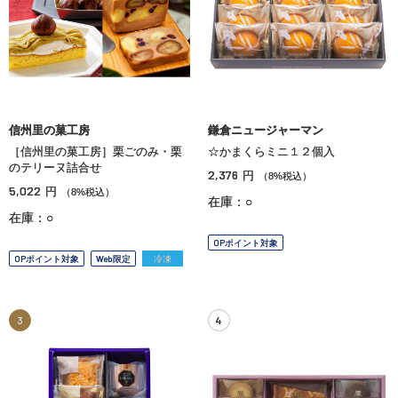
信州里の菓工房
鎌倉ニュージャーマン
［信州里の菓工房］栗ごのみ・栗
☆かまくらミニ１２個入
のテリーヌ詰合せ
2,376
円
（8%税込）
5,022
円
（8%税込）
在庫：○
在庫：○
OPポイント対象
OPポイント対象
Web限定
冷凍
3
4