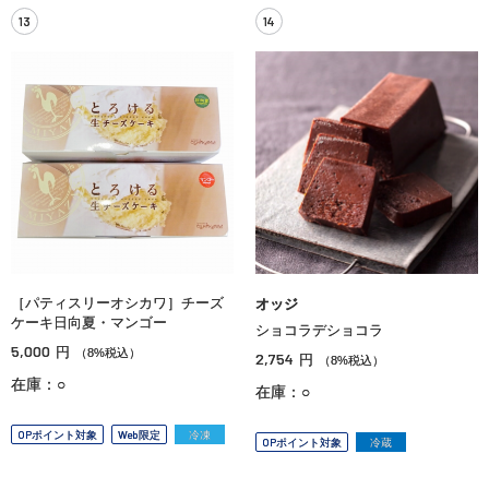
13
14
［パティスリーオシカワ］チーズ
オッジ
ケーキ日向夏・マンゴー
ショコラデショコラ
5,000
円
（8%税込）
2,754
円
（8%税込）
在庫：○
在庫：○
OPポイント対象
Web限定
冷凍
OPポイント対象
冷蔵