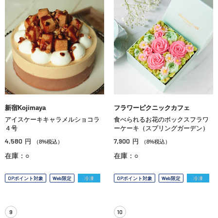
新宿Kojimaya
フラワーピクニックカフェ
アイスケーキキャラメルショコラ
食べられるお花のボックスフラワ
４号
ーケーキ（スプリングガーデン）
4,580
7,900
円
円
（8%税込）
（8%税込）
在庫：○
在庫：○
OPポイント対象
Web限定
冷凍
OPポイント対象
Web限定
冷凍
9
10