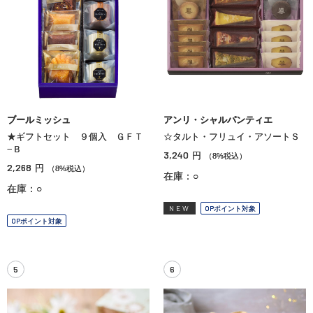
ブールミッシュ
アンリ・シャルパンティエ
★ギフトセット ９個入 ＧＦＴ
☆タルト・フリュイ・アソートＳ
−Ｂ
3,240
円
（8%税込）
2,268
円
（8%税込）
在庫：○
在庫：○
NEW
OPポイント対象
OPポイント対象
5
6