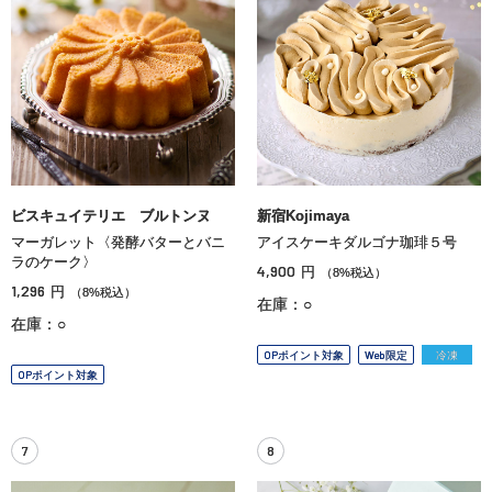
ビスキュイテリエ ブルトンヌ
新宿Kojimaya
マーガレット〈発酵バターとバニ
アイスケーキダルゴナ珈琲５号
ラのケーク〉
4,900
円
（8%税込）
1,296
円
（8%税込）
在庫：○
在庫：○
OPポイント対象
Web限定
冷凍
OPポイント対象
7
8