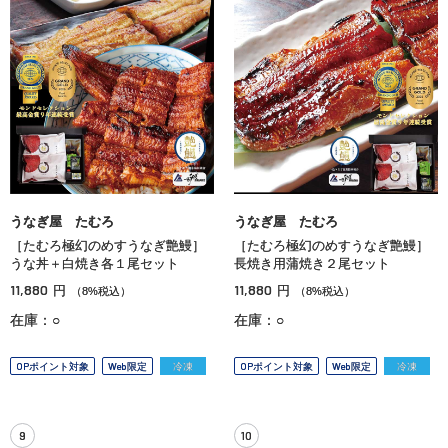
うなぎ屋 たむろ
うなぎ屋 たむろ
［たむろ極幻のめすうなぎ艶鰻］
［たむろ極幻のめすうなぎ艶鰻］
うな丼＋白焼き各１尾セット
長焼き用蒲焼き２尾セット
11,880
11,880
円
円
（8%税込）
（8%税込）
在庫：○
在庫：○
OPポイント対象
Web限定
冷凍
OPポイント対象
Web限定
冷凍
9
10