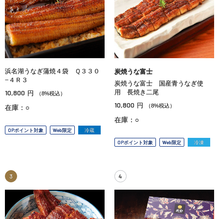
浜名湖うなぎ蒲焼４袋 Ｑ３３０
炭焼うな富士
−４Ｒ３
炭焼うな富士 国産青うなぎ使
10,800
用 長焼き二尾
円
（8%税込）
10,800
円
（8%税込）
在庫：○
在庫：○
OPポイント対象
Web限定
冷蔵
OPポイント対象
Web限定
冷凍
3
4