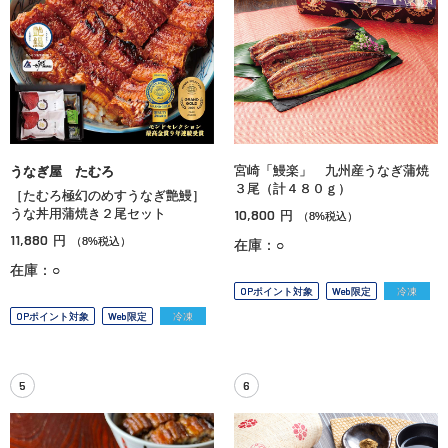
宮崎「鰻楽」 九州産うなぎ蒲焼
うなぎ屋 たむろ
３尾（計４８０ｇ）
［たむろ極幻のめすうなぎ艶鰻］
うな丼用蒲焼き２尾セット
10,800
円
（8%税込）
11,880
円
（8%税込）
在庫：○
在庫：○
OPポイント対象
Web限定
冷凍
OPポイント対象
Web限定
冷凍
5
6