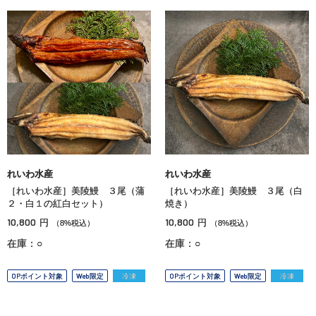
れいわ水産
れいわ水産
［れいわ水産］美陵鰻 ３尾（蒲
［れいわ水産］美陵鰻 ３尾（白
２・白１の紅白セット）
焼き）
10,800
10,800
円
円
（8%税込）
（8%税込）
在庫：○
在庫：○
OPポイント対象
Web限定
冷凍
OPポイント対象
Web限定
冷凍