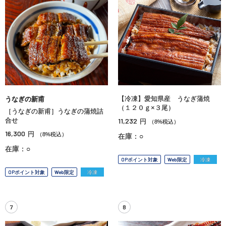
【冷凍】愛知県産 うなぎ蒲焼
うなぎの新甫
（１２０ｇ×３尾）
［うなぎの新甫］うなぎの蒲焼詰
合せ
11,232
円
（8%税込）
16,300
円
（8%税込）
在庫：○
在庫：○
OPポイント対象
Web限定
冷凍
OPポイント対象
Web限定
冷凍
7
8