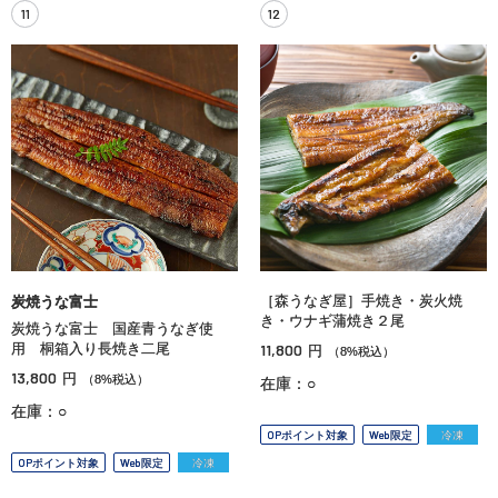
11
12
［森うなぎ屋］手焼き・炭火焼
炭焼うな富士
き・ウナギ蒲焼き２尾
炭焼うな富士 国産青うなぎ使
用 桐箱入り長焼き二尾
11,800
円
（8%税込）
13,800
円
（8%税込）
在庫：○
在庫：○
OPポイント対象
Web限定
冷凍
OPポイント対象
Web限定
冷凍