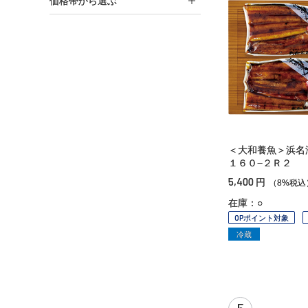
価格帯から選ぶ
＜大和養魚＞浜名
１６０−２Ｒ２
5,400
円
（8%税込
在庫：○
OPポイント対象
冷蔵