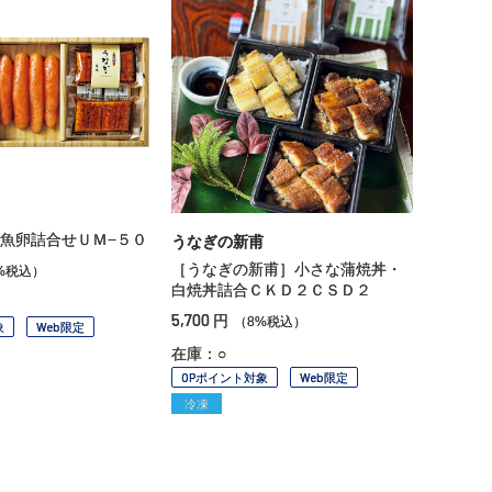
魚卵詰合せＵＭ−５０
うなぎの新甫
［うなぎの新甫］小さな蒲焼丼・
%税込）
白焼丼詰合ＣＫＤ２ＣＳＤ２
5,700
円
（8%税込）
象
Web限定
在庫：○
OPポイント対象
Web限定
冷凍