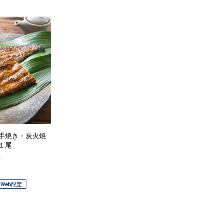
手焼き・炭火焼
１尾
）
Web限定