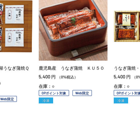
湖うなぎ蒲焼Ｑ
鹿児島産 うなぎ蒲焼 ＫＵ５０
うなぎ蒲焼・
5,400
5,400
円
円
（8%税込）
（8
）
在庫：○
在庫：○
OPポイント対象
Web限定
OPポイント対
Web限定
冷凍
冷凍