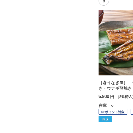
5
［森うなぎ屋］ 
き・ウナギ蒲焼き
5,900
円
（8%税込
在庫：○
OPポイント対象
冷凍