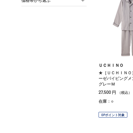
価格帯から選ぶ
ＵＣＨＩＮＯ
★［ＵＣＨＩＮＯ
ーゼパイピング
グレーＭ
27,500
円
（税込）
在庫：○
OPポイント対象