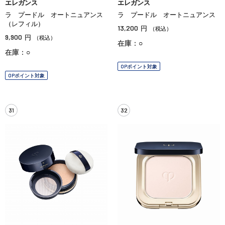
エレガンス
エレガンス
ラ プードル オートニュアンス
ラ プードル オートニュアンス
（レフィル）
13,200
円
（税込）
9,900
円
（税込）
在庫：○
在庫：○
OPポイント対象
OPポイント対象
31
32