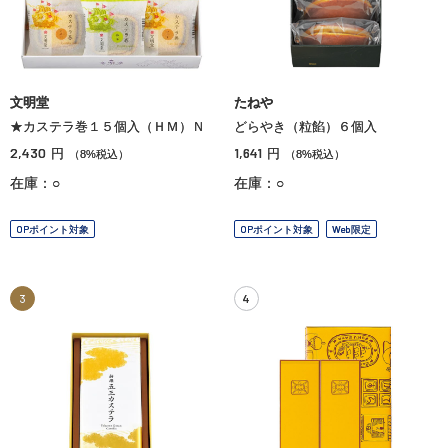
文明堂
たねや
★カステラ巻１５個入（ＨＭ）Ｎ
どらやき（粒餡）６個入
2,430
1,641
円
円
（8%税込）
（8%税込）
在庫：○
在庫：○
OPポイント対象
OPポイント対象
Web限定
3
4