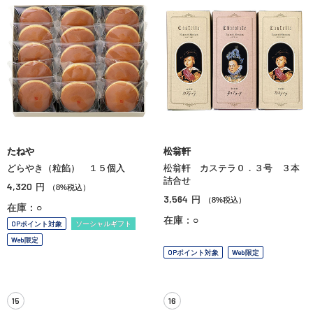
たねや
松翁軒
どらやき（粒餡） １５個入
松翁軒 カステラ０．３号 ３本
詰合せ
4,320
円
（8%税込）
3,564
円
（8%税込）
在庫：○
在庫：○
OPポイント対象
ソーシャルギフト
Web限定
OPポイント対象
Web限定
15
16