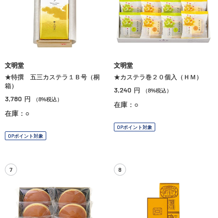
文明堂
文明堂
★特撰 五三カステラ１Ｂ号（桐
★カステラ巻２０個入（ＨＭ）
箱）
3,240
円
（8%税込）
3,780
円
（8%税込）
在庫：○
在庫：○
OPポイント対象
OPポイント対象
7
8