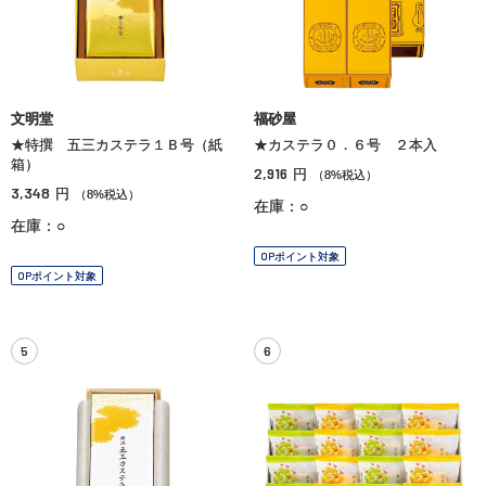
文明堂
福砂屋
★特撰 五三カステラ１Ｂ号（紙
★カステラ０．６号 ２本入
箱）
2,916
円
（8%税込）
3,348
円
（8%税込）
在庫：○
在庫：○
OPポイント対象
OPポイント対象
5
6