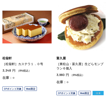
松翁軒
富久屋
［松翁軒］カステラ１．０号
［東松山・富久屋］生どらモンブ
ラン６個入
3,348
円
（8%税込）
3,960
円
（8%税込）
在庫：○
在庫：○
OPポイント対象
Web限定
OPポイント対象
Web限定
冷凍