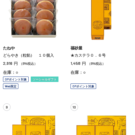
たねや
福砂屋
どらやき（粒餡） １０個入
★カステラ０．６号
2,916
1,458
円
円
（8%税込）
（8%税込）
在庫：○
在庫：○
OPポイント対象
ソーシャルギフト
Web限定
OPポイント対象
9
10