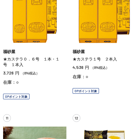
福砂屋
福砂屋
★カステラ０．６号 １本・１
★カステラ１号 ２本入
号 １本入
4,536
円
（8%税込）
3,726
円
（8%税込）
在庫：○
在庫：○
OPポイント対象
OPポイント対象
11
12