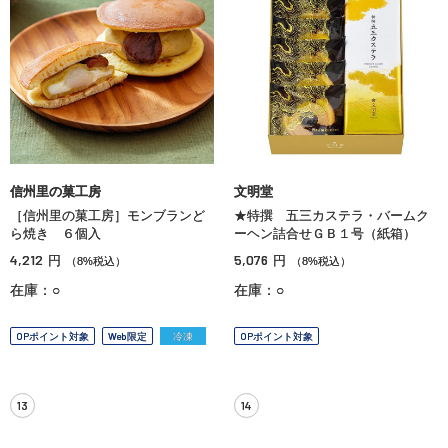
信州里の菓工房
文明堂
［信州里の菓工房］モンブランど
★特撰 五三カステラ・バームク
ら焼き ６個入
ーヘン詰合せＧＢ１号（紙箱）
4,212
5,076
円
円
（8%税込）
（8%税込）
在庫：○
在庫：○
OPポイント対象
Web限定
冷凍
OPポイント対象
13
14