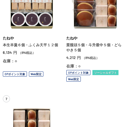
たねや
たねや
本生羊羹６個・ふくみ天平１２個
栗饅頭５個・斗升最中５個・どら
やき５個
6,134
円
（8%税込）
4,212
円
（8%税込）
在庫：○
在庫：○
OPポイント対象
ソーシャルギフト
OPポイント対象
Web限定
Web限定
7