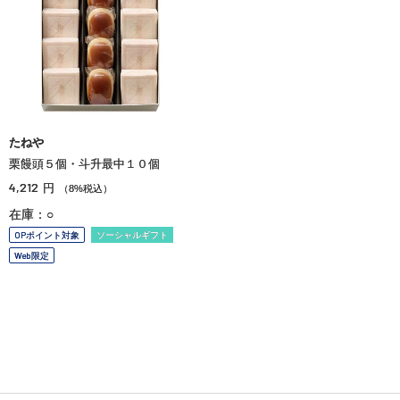
たねや
栗饅頭５個・斗升最中１０個
4,212
円
（8%税込）
在庫：○
OPポイント対象
ソーシャルギフト
Web限定