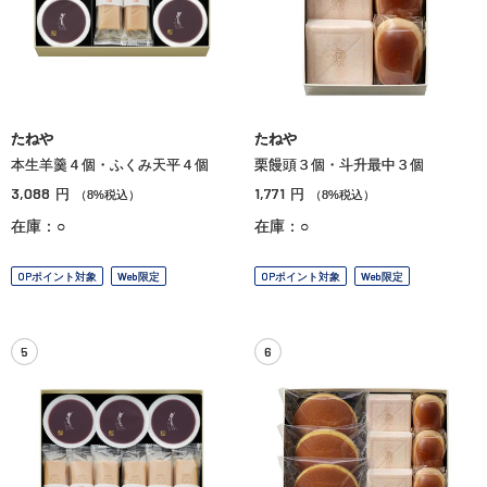
たねや
たねや
本生羊羹４個・ふくみ天平４個
栗饅頭３個・斗升最中３個
3,088
1,771
円
円
（8%税込）
（8%税込）
在庫：○
在庫：○
OPポイント対象
Web限定
OPポイント対象
Web限定
5
6