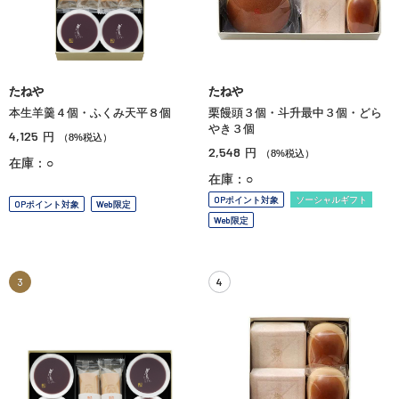
たねや
たねや
本生羊羹４個・ふくみ天平８個
栗饅頭３個・斗升最中３個・どら
やき３個
4,125
円
（8%税込）
2,548
円
（8%税込）
在庫：○
在庫：○
OPポイント対象
ソーシャルギフト
OPポイント対象
Web限定
Web限定
3
4