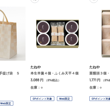
たねや
たねや
ド手提げ袋 Ｓ
本生羊羹４個・ふくみ天平４個
栗饅頭３個・
3,088
1,771
円
円
（8%税込）
（8%
在庫：○
在庫：○
OPポイント対象
Web限定
OPポイント対
Web限定