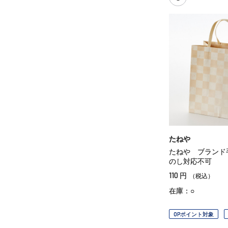
たねや
たねや ブラン
のし対応不可
110
円
（税込）
在庫：○
OPポイント対象