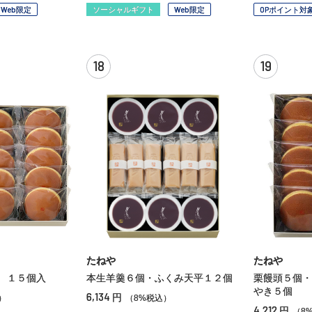
Web限定
ソーシャルギフト
Web限定
OPポイント対
18
19
たねや
たねや
 １５個入
本生羊羹６個・ふくみ天平１２個
栗饅頭５個・
やき５個
6,134
円
）
（8%税込）
4,212
円
（8