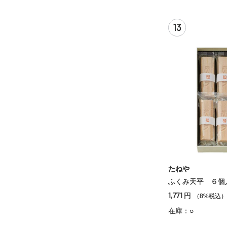
13
たねや
ふくみ天平 ６個
1,771
円
（8%税込）
在庫：○