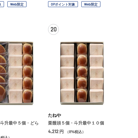
象
Web限定
OPポイント対象
Web限定
20
たねや
斗升最中５個・どら
栗饅頭５個・斗升最中１０個
4,212
円
（8%税込）
%税込）