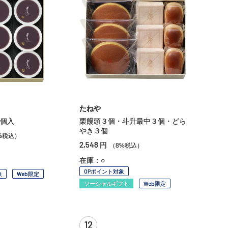
たねや
個入
栗饅頭３個・斗升最中３個・どら
やき３個
%税込）
2,548
円
（8%税込）
在庫：○
OPポイント対象
象
Web限定
ソーシャルギフト
Web限定
12