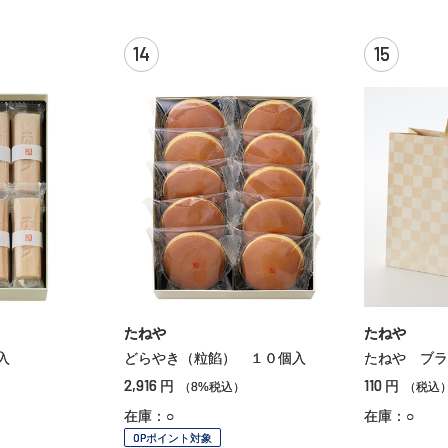
14
15
たねや
たねや
入
どらやき（粒餡） １０個入
たねや ブラ
2,916
110
円
円
（8%税込）
（税込
在庫：○
在庫：○
OPポイント対象