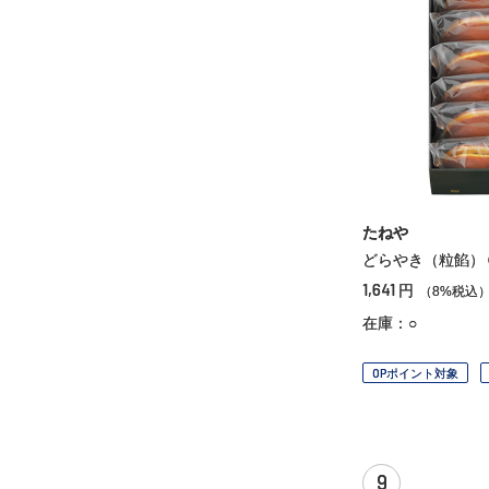
たねや
どらやき（粒餡）
1,641
円
（8%税込
在庫：○
OPポイント対象
9