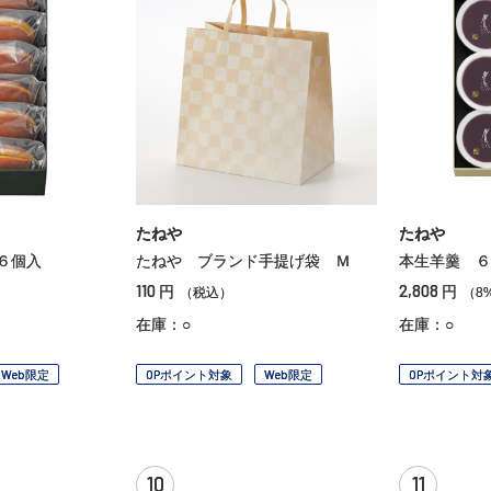
たねや
たねや
６個入
たねや ブランド手提げ袋 Ｍ
本生羊羹 ６
110
2,808
円
円
）
（税込）
（8
在庫：○
在庫：○
Web限定
OPポイント対象
Web限定
OPポイント対
10
11