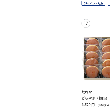
OPポイント対象
17
たねや
どらやき（粒餡）
4,320
円
（8%税込