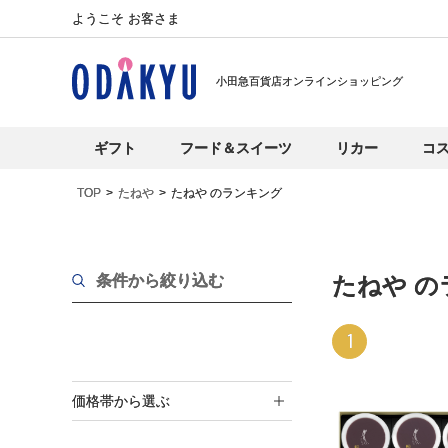
ようこそ お客さま
小田急百貨店オンラインショッピング
ギフト
フード＆スイーツ
リカー
コ
TOP
たねや
たねや のランキング
条件から絞り込む
たねや の
1
価格帯から選ぶ