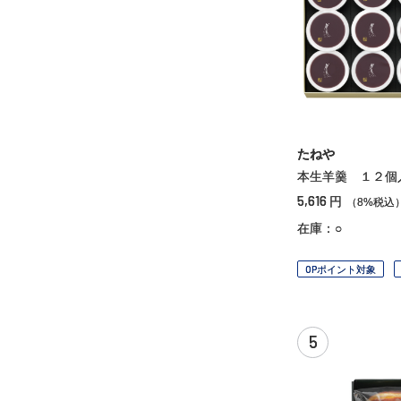
たねや
本生羊羹 １２個
5,616
円
（8%税込
在庫：○
OPポイント対象
5