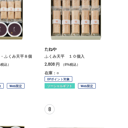
たねや
・ふくみ天平８個
ふくみ天平 １０個入
2,808
円
%税込）
（8%税込）
在庫：○
OPポイント対象
象
Web限定
ソーシャルギフト
Web限定
8