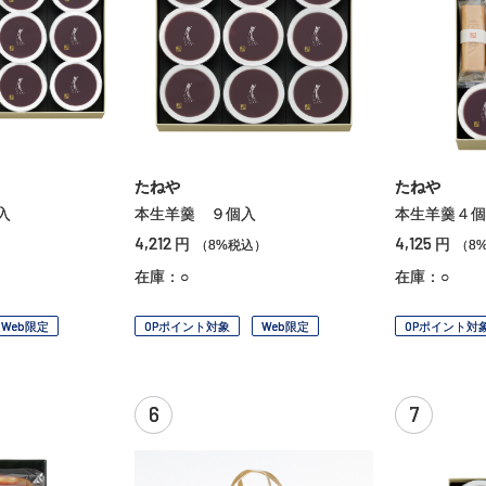
たねや
たねや
入
本生羊羹 ９個入
本生羊羹４個
4,212
4,125
円
円
）
（8%税込）
（8
在庫：○
在庫：○
Web限定
OPポイント対象
Web限定
OPポイント対
6
7