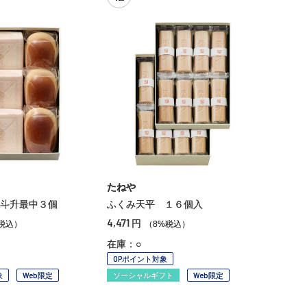
たねや
斗升最中３個
ふくみ天平 １６個入
4,471
円
税込）
（8%税込）
在庫：○
OPポイント対象
象
Web限定
ソーシャルギフト
Web限定