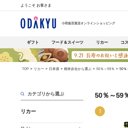
ようこそ お客さま
小田急百貨店オンラインショッピング
ギフト
フード＆スイーツ
リカー
コ
TOP
リカー
日本酒
精米歩合から選ぶ
50％～59％
50％
カテゴリから選ぶ
50％～5
1
リカー