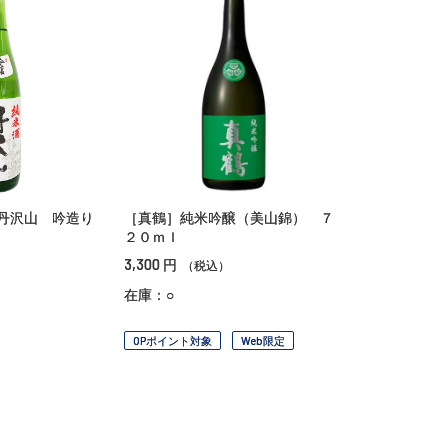
丹沢山 吟造り
［真鶴］純米吟醸（美山錦） ７
２０ｍｌ
3,300
円
（税込）
在庫：○
OPポイント対象
Web限定