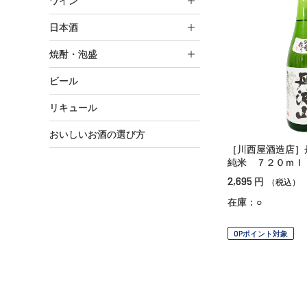
ワイン
日本酒
焼酎・泡盛
ビール
リキュール
おいしいお酒の選び方
［川西屋酒造店］
純米 ７２０ｍｌ
2,695
円
（税込）
在庫：○
OPポイント対象