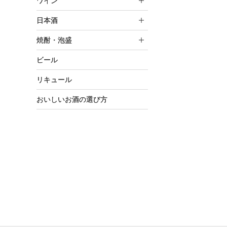
ワイン
日本酒
焼酎・泡盛
ビール
リキュール
おいしいお酒の選び方