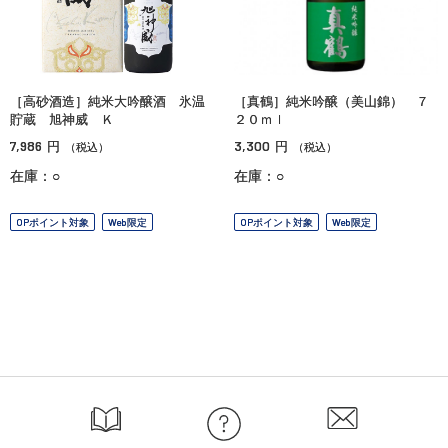
［高砂酒造］純米大吟醸酒 氷温
［真鶴］純米吟醸（美山錦） ７
貯蔵 旭神威 Ｋ
２０ｍｌ
7,986
3,300
円
円
（税込）
（税込）
在庫：○
在庫：○
OPポイント対象
Web限定
OPポイント対象
Web限定