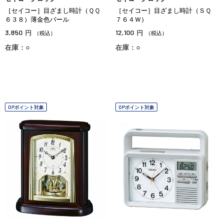
［セイコー］目ざまし時計（ＱＱ
［セイコー］目ざまし時計（ＳＱ
６３８）薄金色パール
７６４Ｗ）
3,850
12,100
円
円
（税込）
（税込）
在庫：○
在庫：○
OPポイント対象
OPポイント対象