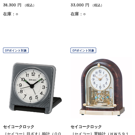
36,300
33,000
円
円
（税込）
（税込）
在庫：○
在庫：○
OPポイント対象
OPポイント対象
セイコークロック
セイコークロック
［セイコー］目ざまし時計（ＱＱ
［セイコー］置時計（ＨＷ５９１