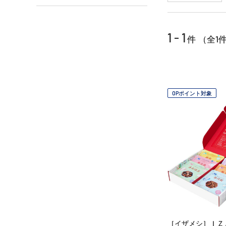
1 - 1
1
件 （全
OPポイント対象
［イザメシ］Ｉ