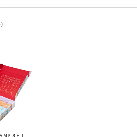
件）
ＺＡＭＥＳＨＩ