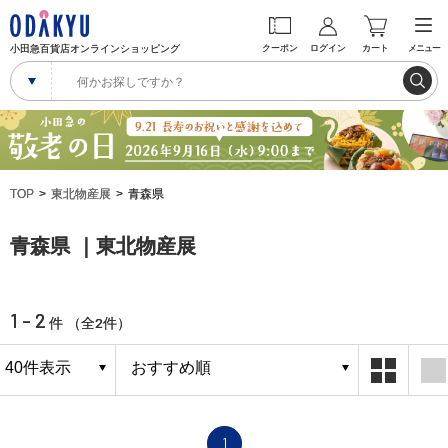
小田急百貨店オンラインショッピング
クーポン
ログイン
カート
メニュー
TOP
東北物産展
青森県
青森県 ｜東北物産展
1 - 2
2
件 （全
件）
1