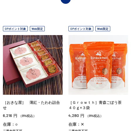
OPポイント対象
Web限定
OPポイント対象
Web限定
［おきな屋］ 薄紅・たわわ詰合
［Ｇｒｏｗｔｈ］青森ごぼう茶
せ
４０ｇ×３袋
6,216
4,280
円
円
（8%税込）
（8%税込）
在庫：○
在庫：✕
二重包装不可
二重包装不可