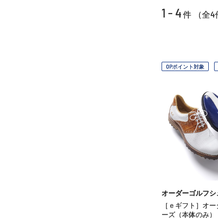
1 - 4
4
件 （全
OPポイント対象
オーダーゴルフシ
［ｅギフト］オー
ーズ（本体のみ）