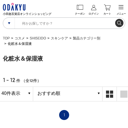
小田急百貨店オンラインショッピング
クーポン
ログイン
カート
メニュー
TOP
コスメ
SHISEIDO
スキンケア
製品カテゴリー別
化粧水＆保湿液
化粧水＆保湿液
1 - 12
12
件 （全
件）
1