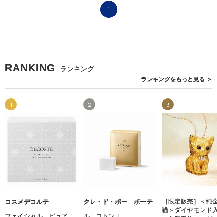
1
RANKING
ランキング
ランキングを
もっと見る
＞
1
2
3
［限定販売］＜純
コスメデコルテ
クレ・ド・ポー ボーテ
猫＞ダイヤモンド
フェイシャル ピュア
ル・コトンⅡ