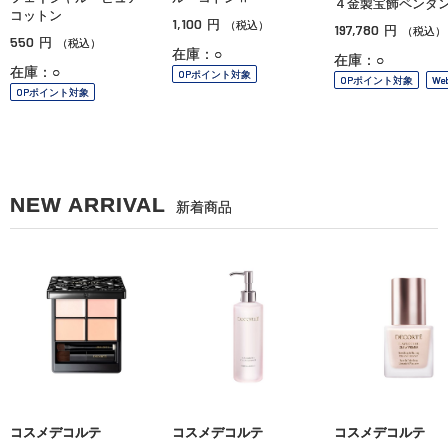
４金製宝飾ペンダ
コットン
1,100
円
（税込）
197,780
円
（税込）
550
円
（税込）
在庫：○
在庫：○
在庫：○
OPポイント対象
OPポイント対象
We
OPポイント対象
NEW ARRIVAL
新着商品
コスメデコルテ
コスメデコルテ
コスメデコルテ