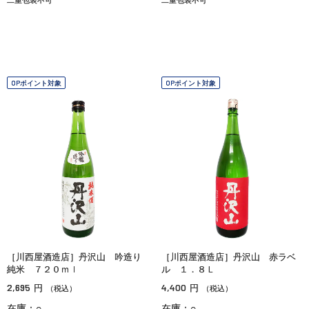
OPポイント対象
OPポイント対象
［川西屋酒造店］丹沢山 吟造り
［川西屋酒造店］丹沢山 赤ラベ
純米 ７２０ｍｌ
ル １．８Ｌ
2,695
4,400
円
円
（税込）
（税込）
在庫：○
在庫：○