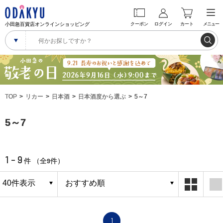
小田急百貨店オンラインショッピング
クーポン
ログイン
カート
メニュー
TOP
リカー
日本酒
日本酒度から選ぶ
5～7
5～7
1 - 9
9
件 （全
件）
1