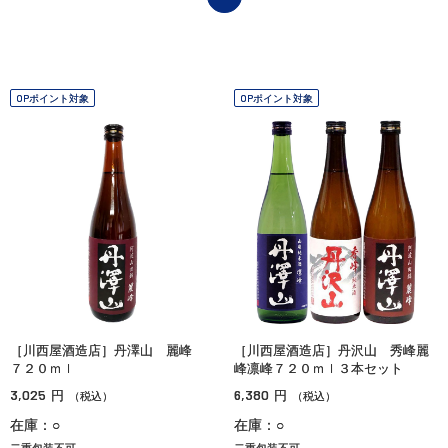
OPポイント対象
OPポイント対象
［川西屋酒造店］丹澤山 麗峰
［川西屋酒造店］丹沢山 秀峰麗
７２０ｍｌ
峰凛峰７２０ｍｌ３本セット
3,025
6,380
円
円
（税込）
（税込）
在庫：○
在庫：○
二重包装不可
二重包装不可