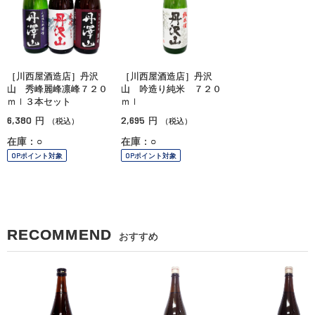
［川西屋酒造店］丹沢
［川西屋酒造店］丹沢
山 秀峰麗峰凛峰７２０
山 吟造り純米 ７２０
ｍｌ３本セット
ｍｌ
6,380
2,695
円
円
（税込）
（税込）
在庫：○
在庫：○
OPポイント対象
OPポイント対象
RECOMMEND
おすすめ