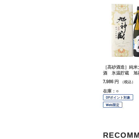
［高砂酒造］純米
酒 氷温貯蔵 旭
7,986
円
（税込）
在庫：○
OPポイント対象
Web限定
RECOM