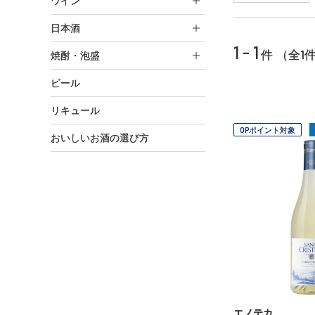
ワイン
日本酒
1 - 1
1
件 （全
焼酎・泡盛
ビール
リキュール
OPポイント対象
おいしいお酒の選び方
エノテカ