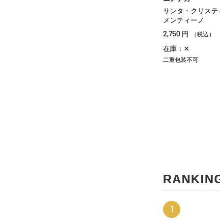
サンタ・クリステ
メンティーノ
2,750
円
（税込）
在庫：✕
二重包装不可
RANKIN
1