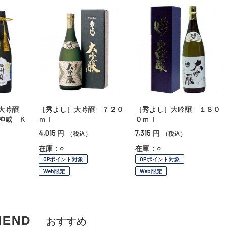
大吟醸
［秀よし］大吟醸 ７２０
［秀よし］大吟醸 １８０
神威 Ｋ
ｍｌ
０ｍｌ
4,015
7,315
円
円
（税込）
（税込）
在庫：○
在庫：○
OPポイント対象
OPポイント対象
Web限定
Web限定
MEND
おすすめ