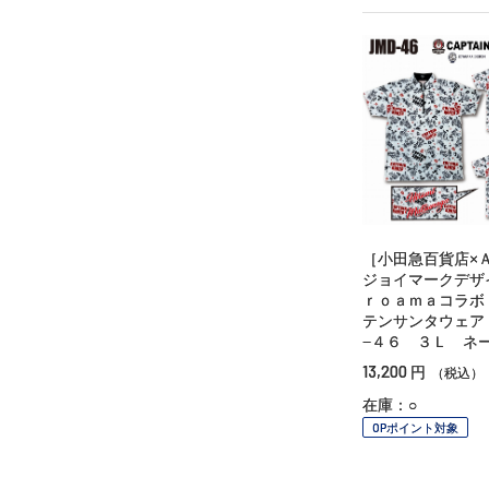
［小田急百貨店×
ジョイマークデザ
ｒｏａｍａコラボ
テンサンタウェア
−４６ ３Ｌ ネ
13,200
円
（税込）
在庫：○
OPポイント対象