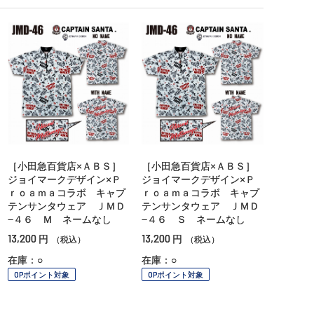
［小田急百貨店×ＡＢＳ］
［小田急百貨店×ＡＢＳ］
ジョイマークデザイン×Ｐ
ジョイマークデザイン×Ｐ
ｒｏａｍａコラボ キャプ
ｒｏａｍａコラボ キャプ
テンサンタウェア ＪＭＤ
テンサンタウェア ＪＭＤ
−４６ Ｍ ネームなし
−４６ Ｓ ネームなし
13,200
13,200
円
円
（税込）
（税込）
在庫：○
在庫：○
OPポイント対象
OPポイント対象