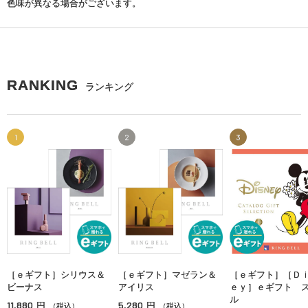
色味が異なる場合がございます。
RANKING
ランキング
1
2
3
［ｅギフト］シリウス＆
［ｅギフト］マゼラン＆
［ｅギフト］［Ｄ
ビーナス
アイリス
ｅｙ］ｅギフト 
ル
11,880
5,280
円
円
（税込）
（税込）