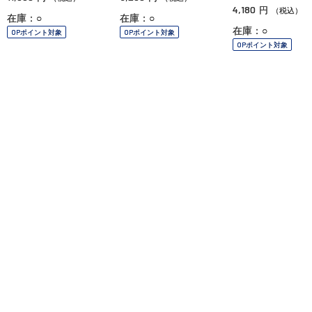
4,180
円
（税込）
在庫：○
在庫：○
在庫：○
OPポイント対象
OPポイント対象
OPポイント対象
ご利用ガイド
よくあるご質問
お問い合わせ
オンラインショッピングに関する電話でのお問い合わせ
0120-185-550
受付時間 10:00〜18:00（休業日を除く）
小田急百貨店オンラインショッピング
プライバシーポリシー
特定商取引法に基づく表示