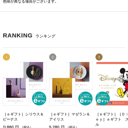
色味が異なる場合がございます。
RANKING
ランキング
1
2
3
［ｅギフト］シリウス＆
［ｅギフト］マゼラン＆
［ｅギフト］［Ｄ
ビーナス
アイリス
ｅｙ］ｅギフト 
ル
11,880
5,280
円
円
（税込）
（税込）