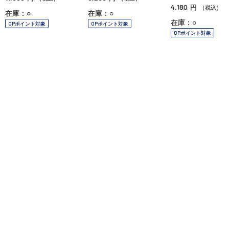
4,180
円
（税込）
在庫：○
在庫：○
在庫：○
OPポイント対象
OPポイント対象
OPポイント対象
ご利用ガイド
よくあるご質問
お問い合わせ
オンラインショッピングに関する電話でのお問い合わせ
0120-185-550
受付時間 10:00〜18:00（休業日を除く）
小田急百貨店オンラインショッピング
プライバシーポリシー
特定商取引法に基づく表示