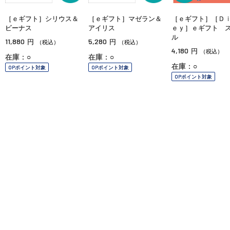
［ｅギフト］シリウス＆
［ｅギフト］マゼラン＆
［ｅギフト］［Ｄ
ビーナス
アイリス
ｅｙ］ｅギフト 
ル
11,880
5,280
円
円
（税込）
（税込）
4,180
円
（税込）
在庫：○
在庫：○
在庫：○
OPポイント対象
OPポイント対象
OPポイント対象
ご利用ガイド
よくあるご質問
お問い合わせ
オンラインショッピングに関する電話でのお問い合わせ
0120-185-550
受付時間 10:00〜18:00（休業日を除く）