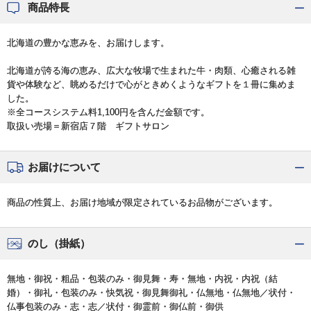
商品特長
北海道の豊かな恵みを、お届けします。
北海道が誇る海の恵み、広大な牧場で生まれた牛・肉類、心癒される雑
貨や体験など、眺めるだけで心がときめくようなギフトを１冊に集めま
した。
※全コースシステム料1,100円を含んだ金額です。
取扱い売場＝新宿店７階 ギフトサロン
お届けについて
商品の性質上、お届け地域が限定されているお品物がございます。
のし（掛紙）
無地・御祝・粗品・包装のみ・御見舞・寿・無地・内祝・内祝（結
婚）・御礼・包装のみ・快気祝・御見舞御礼・仏無地・仏無地／状付・
仏事包装のみ・志・志／状付・御霊前・御仏前・御供