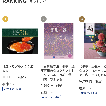
RANKING
ランキング
1
2
3
［選べるグルメ５０選］
【百貨店専用 弔事・法
【弔事・法要用 
ＧＫ
要専用カタログギフト】
タログ】［ハーモ
［リンベル］百花一選
ク］和 袷＜あわ
11,000
円
（税込）
山桃（やまもも）
14,190
円
（税込）
在庫：○
4,840
円
（税込）
在庫：○
OPポイント対象
在庫：○
OPポイント対象
OPポイント対象