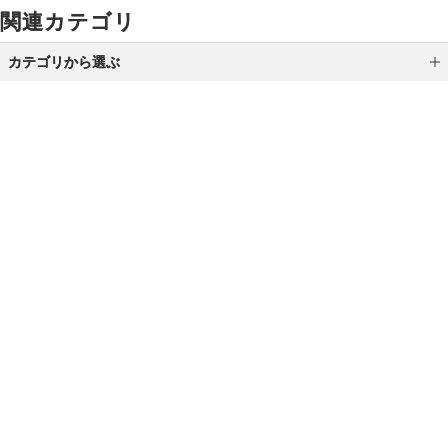
関連カテゴリ
カテゴリから選ぶ
スイーツ
フード
ドリンク
ご利用ガイド
よくあるご質問
お問い合わせ
寝具・タオル
オンラインショッピングに関する電話でのお問い合わせ
インテリア・キッチン
0120-185-550
ベビーアイテム
受付時間 10:00〜18:00（休業日を除く）
メンズギフト
カタログギフト
小田急百貨店オンラインショッピング
家庭用品・ステーショナリー
プライバシーポリシー
特定商取引法に基づく表示