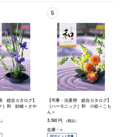
5
用 総合カタログ】
【弔事・法要用 総合カタログ】
ク］和 紗綾＜さや
［ハーモニック］和 小紋＜こも
ん＞
3,190
円
込）
（税込）
在庫：○
OPポイント対象