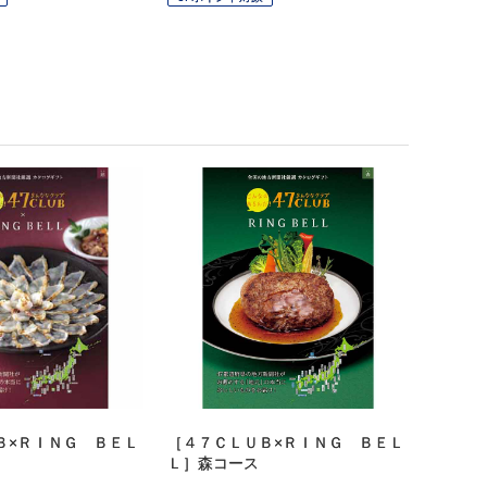
Ｂ×ＲＩＮＧ ＢＥＬ
［４７ＣＬＵＢ×ＲＩＮＧ ＢＥＬ
Ｌ］森コース