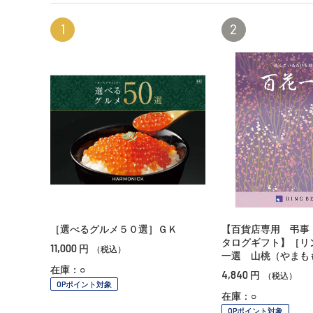
1
2
［選べるグルメ５０選］ＧＫ
【百貨店専用 弔事
タログギフト】［リ
11,000
円
（税込）
一選 山桃（やまも
在庫：○
4,840
円
（税込）
OPポイント対象
在庫：○
OPポイント対象