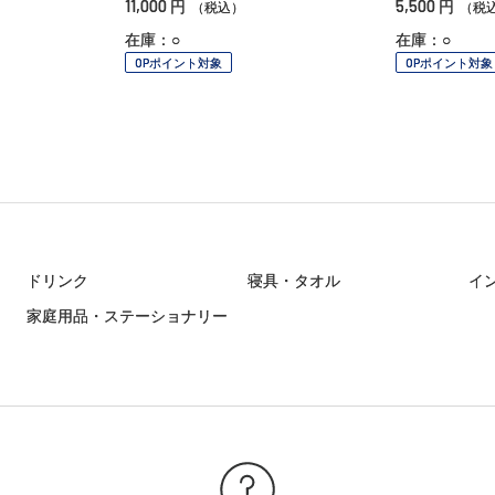
11,000
5,500
円
円
（税込）
（税
在庫：○
在庫：○
OPポイント対象
OPポイント対象
ドリンク
寝具・タオル
イ
家庭用品・ステーショナリー