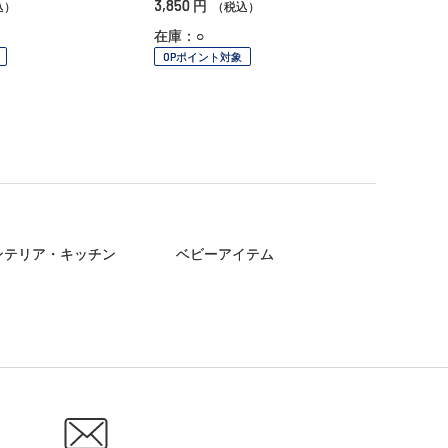
3,850
円
込）
（税込）
在庫：○
OPポイント対象
ンテリア・キッチン
ベビーアイテム