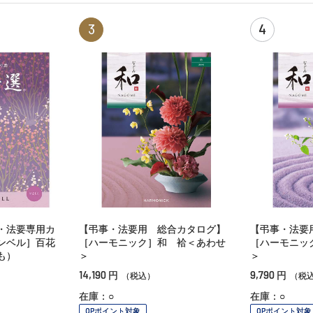
3
4
・法要専用カ
【弔事・法要用 総合カタログ】
【弔事・法要
ンベル］百花
［ハーモニック］和 袷＜あわせ
［ハーモニッ
も）
＞
＞
14,190
9,790
円
円
（税込）
（税
在庫：○
在庫：○
OPポイント対象
OPポイント対象