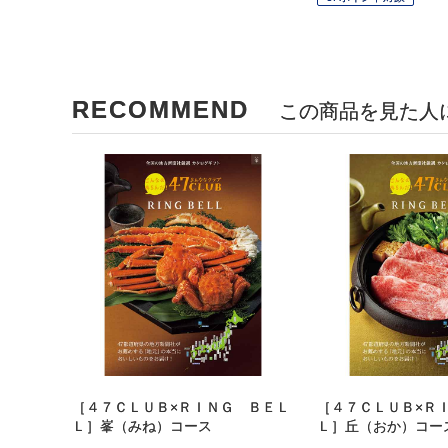
RECOMMEND
この商品を見た人
［４７ＣＬＵＢ×ＲＩＮＧ ＢＥＬ
［４７ＣＬＵＢ×Ｒ
Ｌ］峯（みね）コース
Ｌ］丘（おか）コー