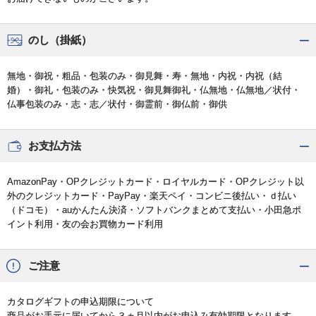
のし（掛紙）
無地・御祝・粗品・包装のみ・御見舞・寿・無地・内祝・内祝（結
婚）・御礼・包装のみ・快気祝・御見舞御礼・仏無地・仏無地／状付・
仏事包装のみ・志・志／状付・御霊前・御仏前・御供
お支払方法
AmazonPay・OPクレジットカード・ロイヤルカード・OPクレジット以
外のクレジットカード・PayPay・楽天ペイ・コンビニ後払い・ｄ払い
（ドコモ）・auかんたん決済・ソフトバンクまとめて支払い・小田急ポ
イント利用・友の会お買物カード利用
ご注意
カタログギフトの申込期限について
商品がお手元に届いてから３ヵ月以内がお申込み有効期限となります。