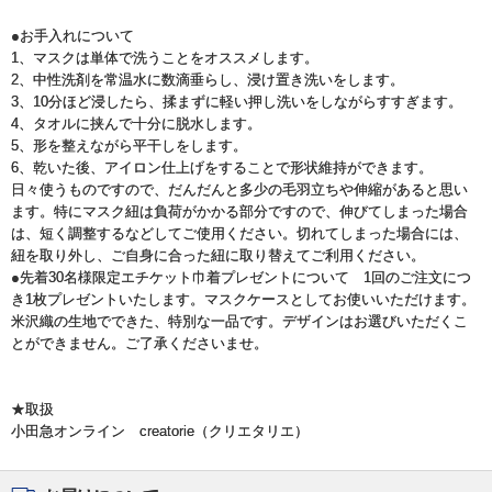
●お手入れについて
1、マスクは単体で洗うことをオススメします。
2、中性洗剤を常温水に数滴垂らし、浸け置き洗いをします。
3、10分ほど浸したら、揉まずに軽い押し洗いをしながらすすぎます。
4、タオルに挟んで十分に脱水します。
5、形を整えながら平干しをします。
6、乾いた後、アイロン仕上げをすることで形状維持ができます。
日々使うものですので、だんだんと多少の毛羽立ちや伸縮があると思い
ます。特にマスク紐は負荷がかかる部分ですので、伸びてしまった場合
は、短く調整するなどしてご使用ください。切れてしまった場合には、
紐を取り外し、ご自身に合った紐に取り替えてご利用ください。
●先着30名様限定エチケット巾着プレゼントについて 1回のご注文につ
き1枚プレゼントいたします。マスクケースとしてお使いいただけます。
米沢織の生地でできた、特別な一品です。デザインはお選びいただくこ
とができません。ご了承くださいませ。
★取扱
小田急オンライン creatorie（クリエタリエ）