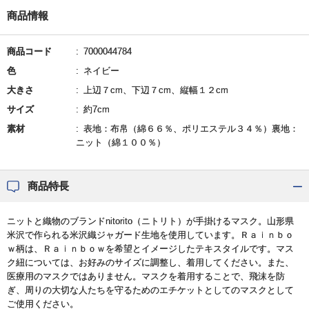
商品情報
商品コード
7000044784
色
ネイビー
大きさ
上辺７cm、下辺７cm、縦幅１２cm
サイズ
約7cm
素材
表地：布帛（綿６６％、ポリエステル３４％）裏地：
ニット（綿１００％）
商品特長
ニットと織物のブランドnitorito（ニトリト）が手掛けるマスク。山形県
米沢で作られる米沢織ジャガード生地を使用しています。Ｒａｉｎｂｏ
ｗ柄は、Ｒａｉｎｂｏｗを希望とイメージしたテキスタイルです。マス
ク紐については、お好みのサイズに調整し、着用してください。また、
医療用のマスクではありません。マスクを着用することで、飛沫を防
ぎ、周りの大切な人たちを守るためのエチケットとしてのマスクとして
ご使用ください。