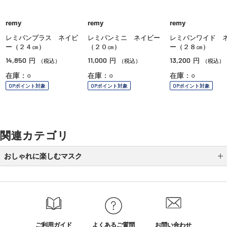
remy
remy
remy
レミパンプラス ネイビ
レミパンミニ ネイビー
レミパンワイド 
ー（２４㎝）
（２０㎝）
ー（２８㎝）
14,850
11,000
13,200
円
円
円
（税込）
（税込）
（税込）
在庫：○
在庫：○
在庫：○
OPポイント対象
OPポイント対象
OPポイント対象
関連カテゴリ
おしゃれに楽しむマスク
フェミニン
エレガント
ベーシック
ご利用ガイド
よくあるご質問
お問い合わせ