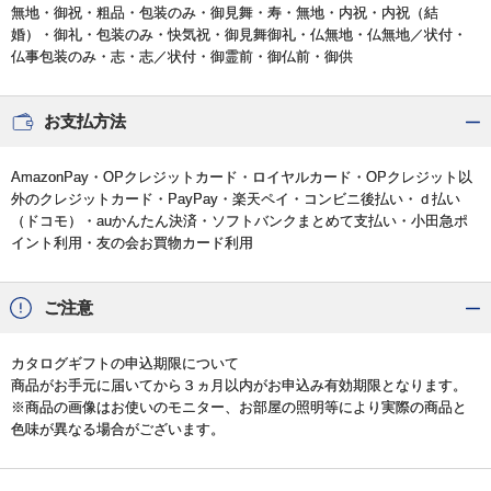
無地・御祝・粗品・包装のみ・御見舞・寿・無地・内祝・内祝（結
婚）・御礼・包装のみ・快気祝・御見舞御礼・仏無地・仏無地／状付・
仏事包装のみ・志・志／状付・御霊前・御仏前・御供
お支払方法
AmazonPay・OPクレジットカード・ロイヤルカード・OPクレジット以
外のクレジットカード・PayPay・楽天ペイ・コンビニ後払い・ｄ払い
（ドコモ）・auかんたん決済・ソフトバンクまとめて支払い・小田急ポ
イント利用・友の会お買物カード利用
ご注意
カタログギフトの申込期限について
商品がお手元に届いてから３ヵ月以内がお申込み有効期限となります。
※商品の画像はお使いのモニター、お部屋の照明等により実際の商品と
色味が異なる場合がございます。