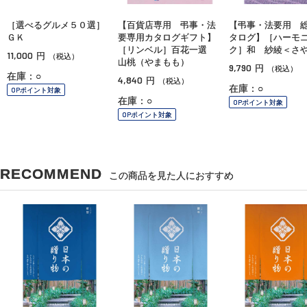
［選べるグルメ５０選］
【百貨店専用 弔事・法
【弔事・法要用 
ＧＫ
要専用カタログギフト】
タログ】［ハーモ
［リンベル］百花一選
ク］和 紗綾＜さ
11,000
円
（税込）
山桃（やまもも）
9,790
円
（税込）
在庫：○
4,840
円
（税込）
在庫：○
OPポイント対象
在庫：○
OPポイント対象
OPポイント対象
RECOMMEND
この商品を見た人におすすめ