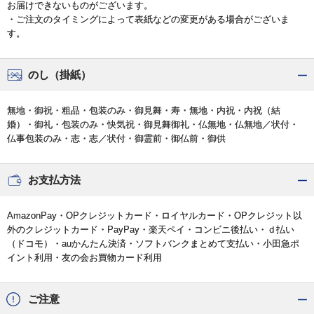
お届けできないものがございます。
・ご注文のタイミングによって表紙などの変更がある場合がございま
す。
のし（掛紙）
無地・御祝・粗品・包装のみ・御見舞・寿・無地・内祝・内祝（結
婚）・御礼・包装のみ・快気祝・御見舞御礼・仏無地・仏無地／状付・
仏事包装のみ・志・志／状付・御霊前・御仏前・御供
お支払方法
AmazonPay・OPクレジットカード・ロイヤルカード・OPクレジット以
外のクレジットカード・PayPay・楽天ペイ・コンビニ後払い・ｄ払い
（ドコモ）・auかんたん決済・ソフトバンクまとめて支払い・小田急ポ
イント利用・友の会お買物カード利用
ご注意