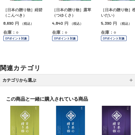
［日本の贈り物］紺碧
［日本の贈り物］露草
［日本の贈り物］
（こんぺき）
（つゆくさ）
いだい）
8,690
4,840
5,390
円
円
円
（税込）
（税込）
（税込）
在庫：○
在庫：○
在庫：○
OPポイント対象
OPポイント対象
OPポイント対象
関連カテゴリ
カテゴリから選ぶ
スイーツ
この商品と一緒に
購入されている商品
フード
ドリンク
寝具・タオル