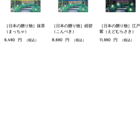
インテリア・キッチン
ベビーアイテム
［日本の贈り物］抹茶
［日本の贈り物］紺碧
［日本の贈り物］江戸
メンズギフト
（まっちゃ）
（こんぺき）
紫（えどむらさき）
6,490
8,690
11,990
円
円
円
カタログギフト
（税込）
（税込）
（税込）
家庭用品・ステーショナリー
ご利用ガイド
よくあるご質問
お問い合わせ
オンラインショッピングに関する電話でのお問い合わせ
0120-185-550
受付時間 10:00〜18:00（休業日を除く）