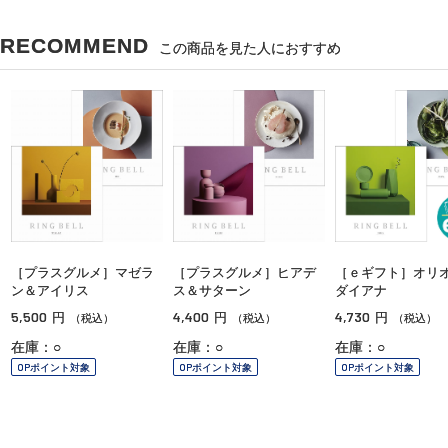
RECOMMEND
この商品を見た人におすすめ
［プラスグルメ］マゼラ
［プラスグルメ］ヒアデ
［ｅギフト］オリ
ン＆アイリス
ス＆サターン
ダイアナ
5,500
4,400
4,730
円
円
円
（税込）
（税込）
（税込）
在庫：○
在庫：○
在庫：○
OPポイント対象
OPポイント対象
OPポイント対象