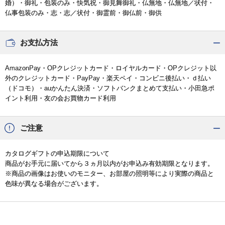
婚）・御礼・包装のみ・快気祝・御見舞御礼・仏無地・仏無地／状付・
仏事包装のみ・志・志／状付・御霊前・御仏前・御供
お支払方法
AmazonPay・OPクレジットカード・ロイヤルカード・OPクレジット以
外のクレジットカード・PayPay・楽天ペイ・コンビニ後払い・ｄ払い
（ドコモ）・auかんたん決済・ソフトバンクまとめて支払い・小田急ポ
イント利用・友の会お買物カード利用
ご注意
カタログギフトの申込期限について
商品がお手元に届いてから３ヵ月以内がお申込み有効期限となります。
※商品の画像はお使いのモニター、お部屋の照明等により実際の商品と
色味が異なる場合がございます。