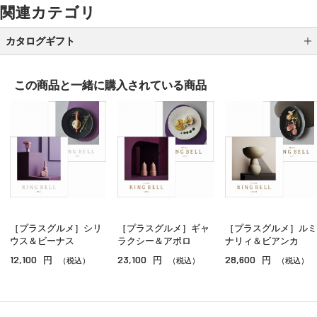
関連カテゴリ
カタログギフト
DEAN ＆ DELUCA
この商品と一緒に
購入されている商品
アルバム式 カタログギフト
ｅ－ｏｒｄｅｒｃｈｏｉｃｅ Ｗｅｄｄｉｎｇ ３
ヴァンウェスト ギフトカタログ
ビームス デザイン カタログギフト
テーブルストーリー
［プラスグルメ］シリ
［プラスグルメ］ギャ
［プラスグルメ］ルミ
ＳＴＹＬＩＳＨ ｅ－ＧＩＦＴ
ウス＆ビーナス
ラクシー＆アポロ
ナリィ＆ビアンカ
12,100
23,100
28,600
円
円
円
メンズコレクション
（税込）
（税込）
（税込）
レディスコレクション
オールコレクション