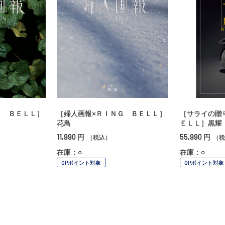
Ｇ ＢＥＬＬ］
［婦人画報×ＲＩＮＧ ＢＥＬＬ］
［サライの贈
花鳥
ＥＬＬ］黒耀
11,990
55,990
円
円
（税込）
（税
在庫：○
在庫：○
OPポイント対象
OPポイント対象