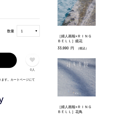
数量
［婦人画報×ＲＩＮＧ
ＢＥＬＬ］鏡花
33,990
円
（税込）
0人
できます。カートページにて
［婦人画報×ＲＩＮＧ
ＢＥＬＬ］花鳥