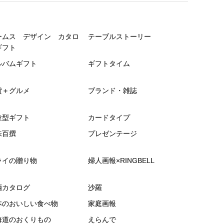
ームス デザイン カタロ
テーブルストーリー
ギフト
ルバムギフト
ギフトタイム
貨＋グルメ
ブランド・雑誌
験型ギフト
カードタイプ
味百撰
プレゼンテージ
ライの贈り物
婦人画報×RINGBELL
酒カタログ
沙羅
本のおいしい食べ物
家庭画報
海道のおくりもの
えらんで