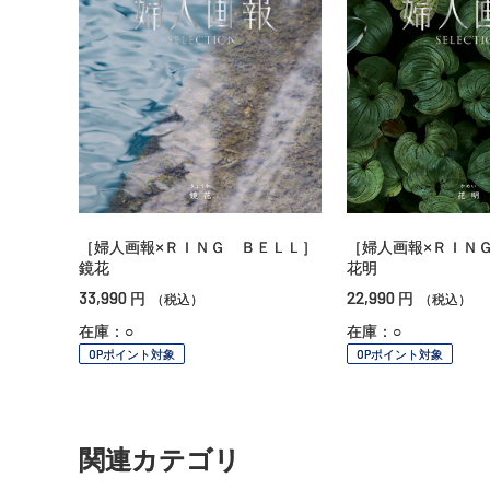
［婦人画報×ＲＩＮＧ ＢＥＬＬ］
［婦人画報×ＲＩＮ
鏡花
花明
33,990
22,990
円
円
（税込）
（税込）
在庫：○
在庫：○
OPポイント対象
OPポイント対象
関連カテゴリ