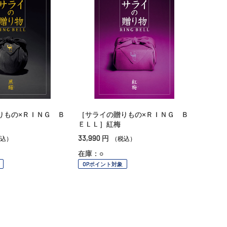
りもの×ＲＩＮＧ Ｂ
［サライの贈りもの×ＲＩＮＧ Ｂ
ＥＬＬ］紅梅
33,990
円
込）
（税込）
在庫：○
OPポイント対象