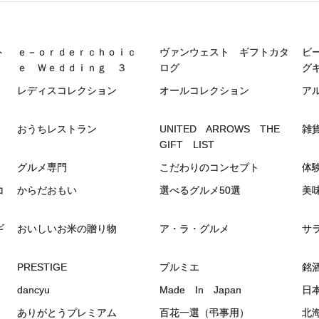
ト
ｅ－ｏｒｄｅｒｃｈｏｉｃ
ヴァンウェスト ギフトカタ
ビ
ｅ Ｗｅｄｄｉｎｇ ３
ログ
グ
レディスコレクション
オールコレクション
ア
おうちレストラン
UNITED ARROWS THE
雑
GIFT LIST
グルメ専門
こだわりのコンセプト
体
コ
からだおもい
選べるグルメ50選
美
ギ
おいしいお米の贈り物
ア・ラ・グルメ
サ
PRESTIGE
プルミエ
銘
dancyu
Made In Japan
日
ありがとうプレミアム
百花一選（弔事用）
北