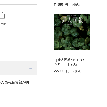
11,990
円
（税込）
をコピー
［婦人画報×ＲＩＮＧ
ＢＥＬＬ］花明
22,990
円
（税込）
婦人画報編集部が再