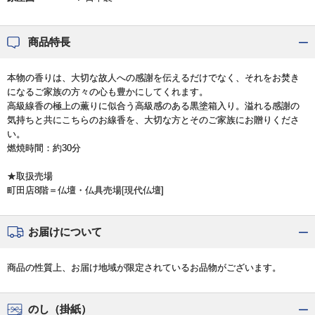
商品特長
本物の香りは、大切な故人への感謝を伝えるだけでなく、それをお焚き
になるご家族の方々の心も豊かにしてくれます。
高級線香の極上の薫りに似合う高級感のある黒塗箱入り。溢れる感謝の
気持ちと共にこちらのお線香を、大切な方とそのご家族にお贈りくださ
い。
燃焼時間：約30分
★取扱売場
町田店8階＝仏壇・仏具売場[現代仏壇]
お届けについて
商品の性質上、お届け地域が限定されているお品物がございます。
のし（掛紙）