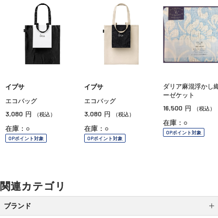
ダリア麻混浮かし
イプサ
イプサ
ーゼケット
エコバッグ
エコバッグ
16,500
円
（税込）
3,080
3,080
円
円
（税込）
（税込）
在庫：○
在庫：○
在庫：○
OPポイント対象
OPポイント対象
OPポイント対象
関連カテゴリ
ブランド