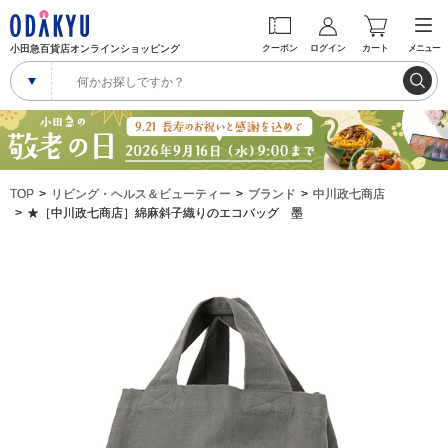
小田急百貨店オンラインショッピング
クーポン
ログイン
カート
メニュー
TOP
リビング・ヘルス＆ビューティー
ブランド
中川政七商店
★［中川政七商店］綿麻斜子織りのエコバッグ 墨