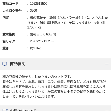
商品コード
1052513500
カタログ番号
3500
内容
梅の花餃子 15個（たれ・ラー油付）×1、とうふしゅ
うまい 5個（計160g）×2、かにしゅうまい 5個（計
170g）×2
賞味期間
出荷日より60日間
箱サイズ
25.8×21×12.2cm
重さ
約1.0kg
商品特長
梅の花自慢の餃子と、しゅうまいのセットです。
餃子はキャベツ、玉葱、白菜、ニラ、生姜、豚肉など、どれも梅の花が
厳選した素材を使用し、しゅうまいは鶏肉にしぼり豆腐を加えふんわり
仕上げたとうふしゅうまいと、かにの甘みとホタテの旨味を感じるかに
しゅうまいを食べ比べいただけます。
お届けについて