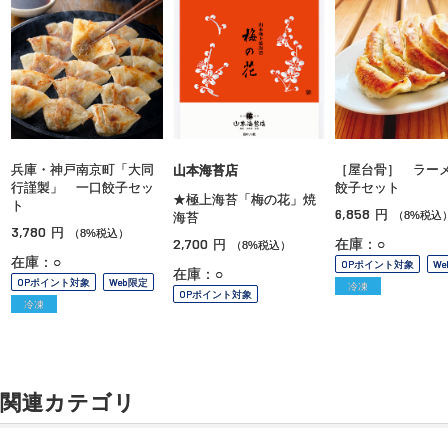
兵庫・神戸南京町「大同
［屋台骨］ ラー
山本海苔店
行謹製」 一口餃子セッ
餃子セット
★極上海苔「梅の花」焼
ト
6,858
円
（8%税込
海苔
3,780
円
（8%税込）
2,700
在庫：○
円
（8%税込）
在庫：○
OPポイント対象
W
在庫：○
OPポイント対象
Web限定
冷凍
OPポイント対象
冷凍
関連カテゴリ
夏のスタミナ特集