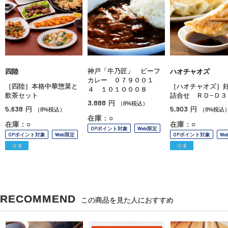
神戸「牛乃匠」 ビーフ
四陸
ハオチャオズ
カレー ０７９００１
［四陸］本格中華惣菜と
［ハオチャオズ］
４ １０１０００８
飲茶セット
詰合せ ＲＤ−Ｄ３
3,888
円
（8%税込）
5,638
5,903
円
円
（8%税込）
（8%税込
在庫：○
在庫：○
在庫：○
OPポイント対象
Web限定
OPポイント対象
Web限定
OPポイント対象
We
冷凍
冷凍
RECOMMEND
この商品を見た人におすすめ