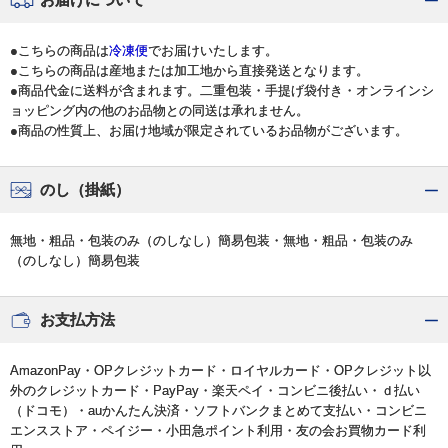
●こちらの商品は
冷凍便
でお届けいたします。
●こちらの商品は産地または加工地から直接発送となります。
●商品代金に送料が含まれます。二重包装・手提げ袋付き・オンラインシ
ョッピング内の他のお品物との同送は承れません。
●商品の性質上、お届け地域が限定されているお品物がございます。
のし（掛紙）
無地・粗品・包装のみ（のしなし）簡易包装・無地・粗品・包装のみ
（のしなし）簡易包装
お支払方法
AmazonPay・OPクレジットカード・ロイヤルカード・OPクレジット以
外のクレジットカード・PayPay・楽天ペイ・コンビニ後払い・ｄ払い
（ドコモ）・auかんたん決済・ソフトバンクまとめて支払い・コンビニ
エンスストア・ペイジー・小田急ポイント利用・友の会お買物カード利