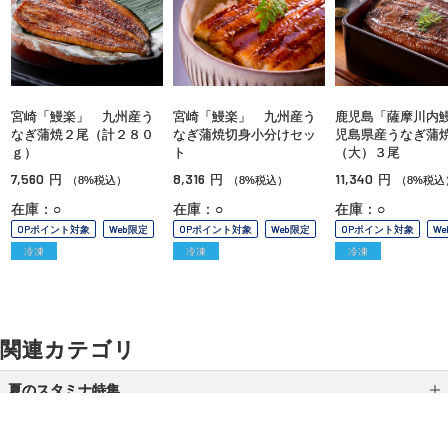
宮崎「鰻楽」 九州産う
宮崎「鰻楽」 九州産う
鹿児島「薩摩川内
なぎ蒲焼２尾（計２８０
なぎ蒲焼切身小分けセッ
児島県産うなぎ蒲
ｇ）
ト
（大）３尾
7,560
8,316
11,340
円
円
円
（8%税込）
（8%税込）
（8%税込
在庫：○
在庫：○
在庫：○
OPポイント対象
Web限定
OPポイント対象
Web限定
OPポイント対象
W
冷凍
冷凍
冷凍
関連カテゴリ
夏のスタミナ特集
焼肉