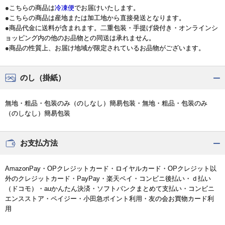
●こちらの商品は
冷凍便
でお届けいたします。
●こちらの商品は産地または加工地から直接発送となります。
●商品代金に送料が含まれます。二重包装・手提げ袋付き・オンラインシ
ョッピング内の他のお品物との同送は承れません。
●商品の性質上、お届け地域が限定されているお品物がございます。
のし（掛紙）
無地・粗品・包装のみ（のしなし）簡易包装・無地・粗品・包装のみ
（のしなし）簡易包装
お支払方法
AmazonPay・OPクレジットカード・ロイヤルカード・OPクレジット以
外のクレジットカード・PayPay・楽天ペイ・コンビニ後払い・ｄ払い
（ドコモ）・auかんたん決済・ソフトバンクまとめて支払い・コンビニ
エンスストア・ペイジー・小田急ポイント利用・友の会お買物カード利
用