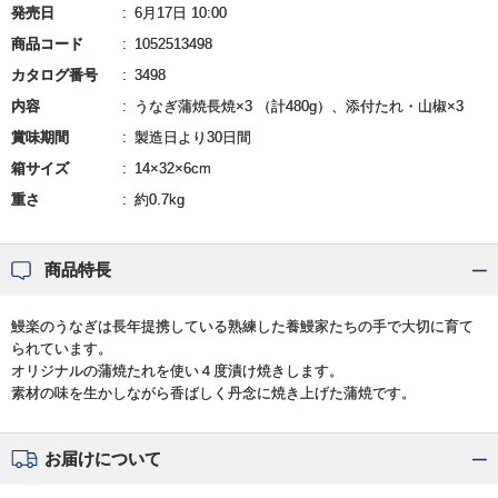
発売日
6月17日 10:00
商品コード
1052513498
カタログ番号
3498
内容
うなぎ蒲焼長焼×3 （計480g）、添付たれ・山椒×3
賞味期間
製造日より30日間
箱サイズ
14×32×6cm
重さ
約0.7kg
商品特長
鰻楽のうなぎは長年提携している熟練した養鰻家たちの手で大切に育て
られています。
オリジナルの蒲焼たれを使い４度漬け焼きします。
素材の味を生かしながら香ばしく丹念に焼き上げた蒲焼です。
お届けについて