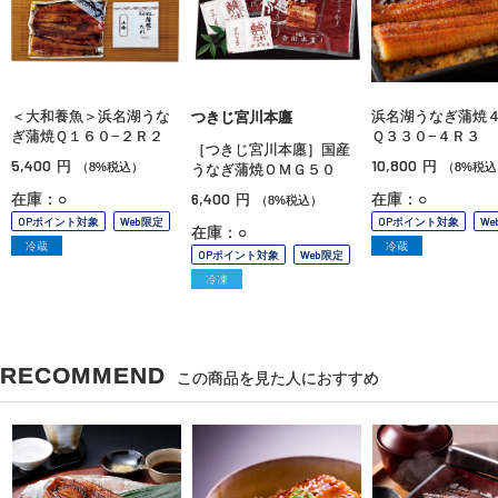
＜大和養魚＞浜名湖うな
浜名湖うなぎ蒲
つきじ宮川本廛
ぎ蒲焼Ｑ１６０−２Ｒ２
Ｑ３３０−４Ｒ３
［つきじ宮川本廛］国産
5,400
10,800
円
円
（8%税込）
（8%税込
うなぎ蒲焼ＯＭＧ５０
6,400
在庫：○
在庫：○
円
（8%税込）
OPポイント対象
Web限定
OPポイント対象
We
在庫：○
冷蔵
冷蔵
OPポイント対象
Web限定
冷凍
RECOMMEND
この商品を見た人におすすめ