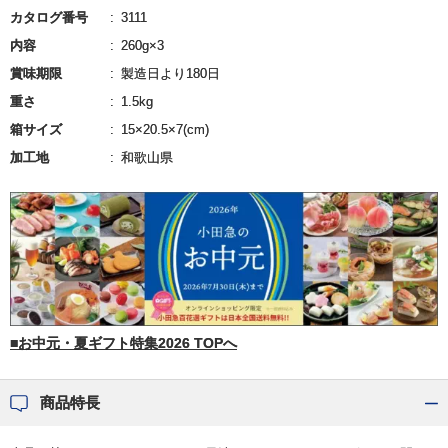
カタログ番号
3111
内容
260g×3
賞味期限
製造日より180日
重さ
1.5kg
箱サイズ
15×20.5×7(cm)
加工地
和歌山県
■お中元・夏ギフト特集2026 TOPへ
商品特長