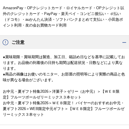
AmazonPay・OPクレジットカード・ロイヤルカード・OPクレジット以
外のクレジットカード・PayPay・楽天ペイ・コンビニ後払い・ｄ払い
（ドコモ）・auかんたん決済・ソフトバンクまとめて支払い・小田急ポ
イント利用・友の会お買物カード利用
ご注意
●賞味期限・賞味期間は製造、加工日、箱詰め日などを基準に記載してお
ります。お品物の到着後の日持ち期間は配送状況・日数などにより異な
ります。
●商品の画像はお使いのモニター、お部屋の照明等により実際の商品と色
味が異なる場合がございます。
お中元・夏ギフト特集2026
＞
洋菓子
＞
ゼリー（お中元）
＞【ＷＥＢ限
定】フルーツボールゼリーミックス３本セット
お中元・夏ギフト特集2026
＞
ＷＥＢ限定！ バイヤーのおすすめお中元・
夏ギフト2026
＞
WEB限定中元ギフト
＞【ＷＥＢ限定】フルーツボールゼ
リーミックス３本セット