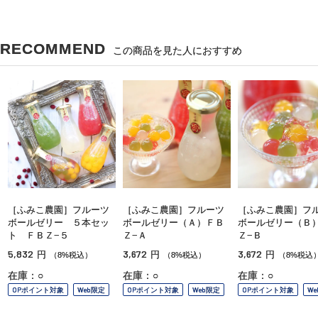
RECOMMEND
この商品を見た人におすすめ
［ふみこ農園］フルーツ
［ふみこ農園］フルーツ
［ふみこ農園］フ
ボールゼリー ５本セッ
ボールゼリー（Ａ）ＦＢ
ボールゼリー（Ｂ
ト ＦＢＺ−５
Ｚ−Ａ
Ｚ−Ｂ
5,832
3,672
3,672
円
円
円
（8%税込）
（8%税込）
（8%税込
在庫：○
在庫：○
在庫：○
OPポイント対象
Web限定
OPポイント対象
Web限定
OPポイント対象
W