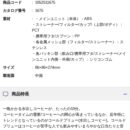
商品コード
1052511675
カタログ番号
1675
素材
・メインユニット（本体）：ABS
・ストレーナー/フィルター/カップ/（上部/ボディ）：
PCT
・携帯用フタ/スプーン：PP
・各金属メッシュ部（フィルター/ストレーナー）：ス
テンレス
・各パッキン部（飲み口/携帯用フタ/ストレーナー/メイ
ンユニット内側・外側/カップ）：シリコンゴム
サイズ
86×86×274mm
製造国
中国
商品特長
一晩かかる水出しコーヒーが、たったの10分。
コーヒータイムの需要/コーヒーへの関心が高まっているなか、近年特に
トレンドとなっているのがコールドブリュー(水出しコーヒー)。コールド
ブリューはコーヒーが苦手な人でも飲みやすいまろやかな口当たりと苦