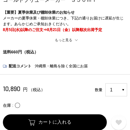
コールドブリューメーカー ３５０ｍｌ
【重要】夏季休業及び棚卸休業のお知らせ
メーカーの夏季休業・棚卸休業につき、下記の通りお届けに遅延が生じ
ます。あらかじめご承知おきください。
8月5日(水)以降のご注文⇒8月21日（金）以降順次出荷予定
もっと見る
※また、現在、一部の地域でお荷物のお届け中止と遅れが生じておりま
す。
送料660円（税込）
お客さまには大変ご迷惑をお掛けいたしますが、何卒ご了承くださいま
すようお願い申し上げます。
＜詳細はこちら＞
配送コメント
沖縄県・離島を除く全国にお届
https://www.kuronekoyamato.co.jp/ytc/chien/chien_hp.html
10,890
円
（税込）
数量
〇
在庫
カートに入れる