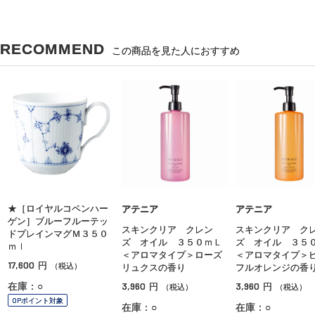
RECOMMEND
この商品を見た人におすすめ
★［ロイヤルコペンハー
アテニア
アテニア
ゲン］ブルーフルーテッ
スキンクリア クレン
スキンクリア ク
ドプレインマグＭ３５０
ズ オイル ３５０ｍＬ
ズ オイル ３５
ｍｌ
＜アロマタイプ＞ローズ
＜アロマタイプ＞
17,600
円
（税込）
リュクスの香り
フルオレンジの香
3,960
3,960
在庫：○
円
円
（税込）
（税込）
OPポイント対象
在庫：○
在庫：○