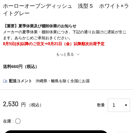
ホーローオーブンディッシュ 浅型Ｓ ホワイト×ラ
イトグレー
【重要】夏季休業及び棚卸休業のお知らせ
メーカーの夏季休業・棚卸休業につき、下記の通りお届けに遅延が生じ
ます。あらかじめご承知おきください。
8月5日(水)以降のご注文⇒8月21日（金）以降順次出荷予定
もっと見る
※また、現在、一部の地域でお荷物のお届け中止と遅れが生じておりま
す。
送料660円（税込）
お客さまには大変ご迷惑をお掛けいたしますが、何卒ご了承くださいま
すようお願い申し上げます。
＜詳細はこちら＞
配送コメント
沖縄県・離島を除く全国にお届
https://www.kuronekoyamato.co.jp/ytc/chien/chien_hp.html
2,530
円
（税込）
数量
〇
在庫