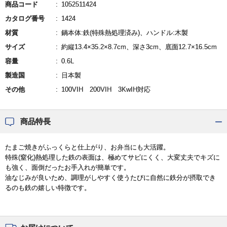
商品コード
1052511424
カタログ番号
1424
材質
鍋本体:鉄(特殊熱処理済み)、ハンドル:木製
サイズ
約縦13.4×35.2×8.7cm、深さ3cm、底面12.7×16.5cm
容量
0.6L
製造国
日本製
その他
100VIH 200VIH 3KwIH対応
商品特長
たまご焼きがふっくらと仕上がり、お弁当にも大活躍。
特殊(窒化)熱処理した鉄の表面は、極めてサビにくく、大変丈夫でキズに
も強く、面倒だったお手入れが簡単です。
油なじみが良いため、調理がしやすく使うたびに自然に鉄分が摂取でき
るのも鉄の嬉しい特徴です。