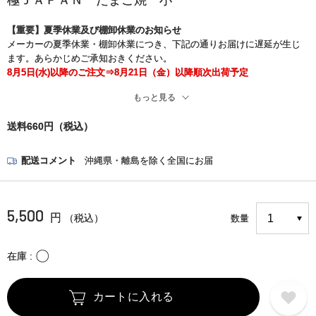
極ＪＡＰＡＮ たまご焼 小
【重要】夏季休業及び棚卸休業のお知らせ
メーカーの夏季休業・棚卸休業につき、下記の通りお届けに遅延が生じ
ます。あらかじめご承知おきください。
8月5日(水)以降のご注文⇒8月21日（金）以降順次出荷予定
もっと見る
※また、現在、一部の地域でお荷物のお届け中止と遅れが生じておりま
す。
送料660円（税込）
お客さまには大変ご迷惑をお掛けいたしますが、何卒ご了承くださいま
すようお願い申し上げます。
＜詳細はこちら＞
配送コメント
沖縄県・離島を除く全国にお届
https://www.kuronekoyamato.co.jp/ytc/chien/chien_hp.html
5,500
円
（税込）
数量
〇
在庫
カートに入れる