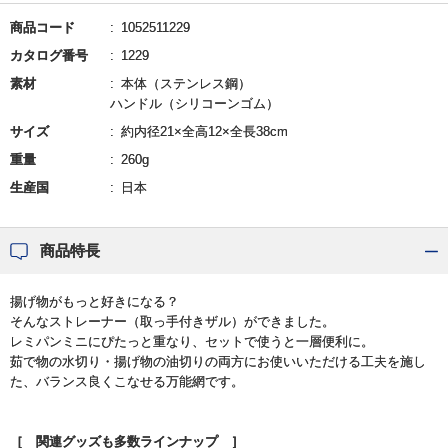
商品コード
1052511229
カタログ番号
1229
素材
本体（ステンレス鋼）
ハンドル（シリコーンゴム）
サイズ
約内径21×全高12×全長38cm
重量
260g
生産国
日本
商品特長
揚げ物がもっと好きになる？
そんなストレーナー（取っ手付きザル）ができました。
レミパンミニにぴたっと重なり、セットで使うと一層便利に。
茹で物の水切り・揚げ物の油切りの両方にお使いいただける工夫を施し
た、バランス良くこなせる万能網です。
［ 関連グッズも多数ラインナップ ］