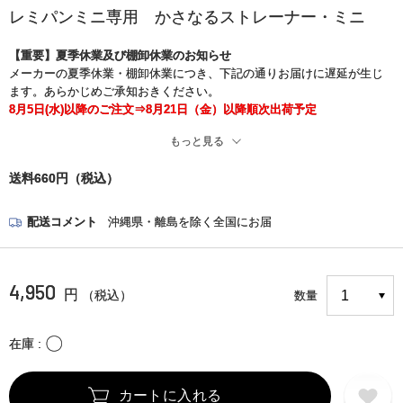
レミパンミニ専用 かさなるストレーナー・ミニ
【重要】夏季休業及び棚卸休業のお知らせ
メーカーの夏季休業・棚卸休業につき、下記の通りお届けに遅延が生じ
ます。あらかじめご承知おきください。
8月5日(水)以降のご注文⇒8月21日（金）以降順次出荷予定
もっと見る
※また、現在、一部の地域でお荷物のお届け中止と遅れが生じておりま
す。
送料660円（税込）
お客さまには大変ご迷惑をお掛けいたしますが、何卒ご了承くださいま
すようお願い申し上げます。
＜詳細はこちら＞
配送コメント
沖縄県・離島を除く全国にお届
https://www.kuronekoyamato.co.jp/ytc/chien/chien_hp.html
4,950
円
（税込）
数量
〇
在庫
カートに入れる