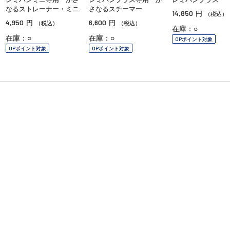
なるストレーナー・ミニ
さなるスチーマー
14,850
円
（税込）
4,950
6,600
円
円
（税込）
（税込）
在庫：○
在庫：○
在庫：○
OPポイント対象
OPポイント対象
OPポイント対象
ご利用ガイド
よくあるご質問
お問い合わせ
オンラインショッピングに関する電話でのお問い合わせ
0120-185-550
受付時間 10:00〜18:00（休業日を除く）
小田急百貨店オンラインショッピング