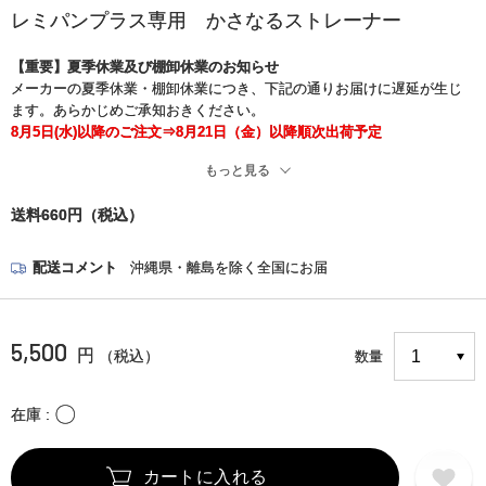
レミパンプラス専用 かさなるストレーナー
【重要】夏季休業及び棚卸休業のお知らせ
メーカーの夏季休業・棚卸休業につき、下記の通りお届けに遅延が生じ
ます。あらかじめご承知おきください。
8月5日(水)以降のご注文⇒8月21日（金）以降順次出荷予定
もっと見る
※また、現在、一部の地域でお荷物のお届け中止と遅れが生じておりま
す。
送料660円（税込）
お客さまには大変ご迷惑をお掛けいたしますが、何卒ご了承くださいま
すようお願い申し上げます。
＜詳細はこちら＞
配送コメント
沖縄県・離島を除く全国にお届
https://www.kuronekoyamato.co.jp/ytc/chien/chien_hp.html
5,500
円
（税込）
数量
〇
在庫
カートに入れる