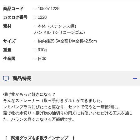
商品コード
1052511228
カタログ番号
1228
素材
本体（ステンレス鋼）
ハンドル（シリコーンゴム）
サイズ
約内径25.5×全高14×全長42.5cm
重量
310g
生産国
日本
商品特長
揚げ物がもっと好きになる？
そんなストレーナー（取っ手付きザル）ができました。
レミパンプラスにぴたっと重なり、セットで使うと一層便利に。
茹で物の水切り・揚げ物の油切りの両方にお使いいただける工夫を施し
た、バランス良くこなせる万能網です。
［ 関連グッズも多数ラインナップ ］