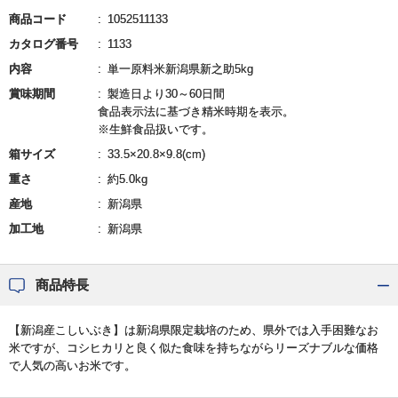
商品コード
1052511133
カタログ番号
1133
内容
単一原料米新潟県新之助5kg
賞味期間
製造日より30～60日間
食品表示法に基づき精米時期を表示。
※生鮮食品扱いです。
箱サイズ
33.5×20.8×9.8(cm)
重さ
約5.0kg
産地
新潟県
加工地
新潟県
商品特長
【新潟産こしいぶき】は新潟県限定栽培のため、県外では入手困難なお
米ですが、コシヒカリと良く似た食味を持ちながらリーズナブルな価格
で人気の高いお米です。