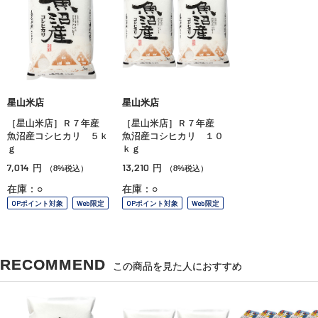
星山米店
星山米店
［星山米店］Ｒ７年産
［星山米店］Ｒ７年産
魚沼産コシヒカリ ５ｋ
魚沼産コシヒカリ １０
ｇ
ｋｇ
7,014
13,210
円
円
（8%税込）
（8%税込）
在庫：○
在庫：○
OPポイント対象
Web限定
OPポイント対象
Web限定
RECOMMEND
この商品を見た人におすすめ