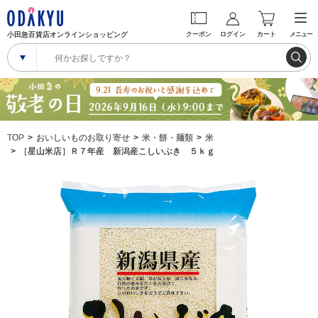
小田急百貨店オンラインショッピング
クーポン
ログイン
カート
メニュー
TOP
おいしいものお取り寄せ
米・餅・麺類
米
［星山米店］Ｒ７年産 新潟産こしいぶき ５ｋｇ