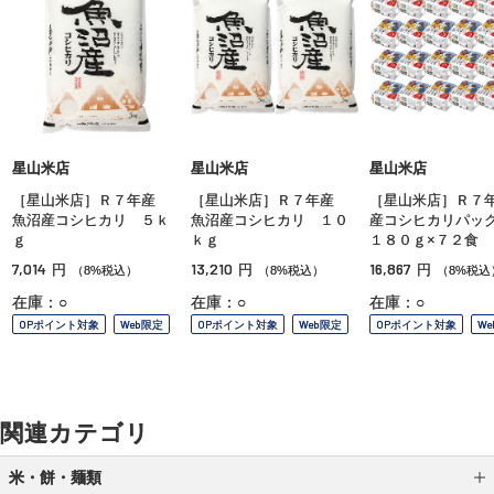
星山米店
星山米店
星山米店
［星山米店］Ｒ７年産
［星山米店］Ｒ７年産
［星山米店］Ｒ７
魚沼産コシヒカリ ５ｋ
魚沼産コシヒカリ １０
産コシヒカリパッ
ｇ
ｋｇ
１８０ｇ×７２食
7,014
13,210
16,867
円
円
円
（8%税込）
（8%税込）
（8%税込
在庫：○
在庫：○
在庫：○
OPポイント対象
Web限定
OPポイント対象
Web限定
OPポイント対象
W
関連カテゴリ
米・餅・麺類