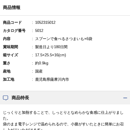
商品情報
商品コード
1052315012
カタログ番号
5012
内容
スプーンで食べるさつまいも×6袋
賞味期間
製造日より180日間
箱サイズ
17.5×25.5×16(cm)
重さ
約0.9kg
産地
国産
加工地
鹿児島県薩摩川内市
商品特長
じっくりと加熱することで、しっとりとなめらかな食感に仕上がりまし
た。
袋のまま電子レンジで温められるので、小腹がすいたときに簡単にお召
し上がりいただけます♪