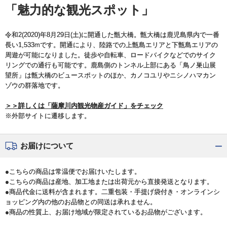
「魅力的な観光スポット」
令和2(2020)年8月29日(土)に開通した甑大橋。甑大橋は鹿児島県内で一番
長い1,533mです。開通により、陸路での上甑島エリアと下甑島エリアの
周遊が可能になりました。徒歩や自転車、ロードバイクなどでのサイク
リングでの通行も可能です。鹿島側のトンネル上部にある「鳥ノ巣山展
望所」は甑大橋のビュースポットのほか、カノコユリやニシノハマカン
ゾウの群落地です。
＞＞詳しくは「薩摩川内観光物産ガイド」をチェック
※外部サイトに遷移します。
お届けについて
●こちらの商品は常温便でお届けいたします。
●こちらの商品は産地、加工地または出荷元から直接発送となります。
●商品代金に送料が含まれます。二重包装・手提げ袋付き・オンラインシ
ョッピング内の他のお品物との同送は承れません。
●商品の性質上、お届け地域が限定されているお品物がございます。