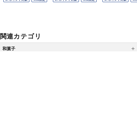
関連カテゴリ
和菓子
最中
かりんとう
甘納豆
ご利用ガイド
よくあるご質問
お問い合わせ
ぜんざい・おしるこ
オンラインショッピングに関する電話でのお問い合わせ
飴
0120-185-550
煎餅
受付時間 10:00〜18:00（休業日を除く）
あんみつ