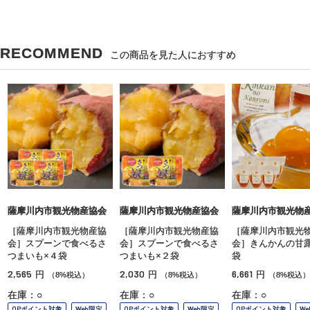
RECOMMEND
この商品を見た人におすすめ
薩摩川内市観光物産協会
薩摩川内市観光物産協会
薩摩川内市観光物
［薩摩川内市観光物産協
［薩摩川内市観光物産協
［薩摩川内市観光
会］スプーンで食べるさ
会］スプーンで食べるさ
会］きんかんの甘露
つまいも×４袋
つまいも×２袋
袋
2,565
2,030
6,661
円
円
円
（8%税込）
（8%税込）
（8%税込）
在庫：○
在庫：○
在庫：○
OPポイント対象
Web限定
OPポイント対象
Web限定
OPポイント対象
W