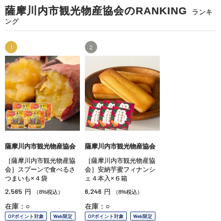
薩摩川内市観光物産協会のRANKING
ランキ
ング
1
2
薩摩川内市観光物産協会
薩摩川内市観光物産協会
［薩摩川内市観光物産協
［薩摩川内市観光物産協
会］スプーンで食べるさ
会］安納芋蜜フィナンシ
つまいも×４袋
ェ４本入×６箱
2,565
6,246
円
円
（8%税込）
（8%税込）
在庫：○
在庫：○
OPポイント対象
Web限定
OPポイント対象
Web限定