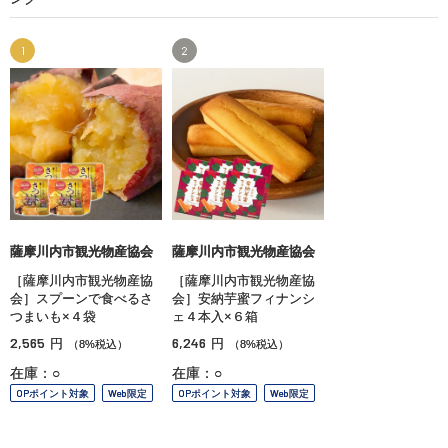
1
2
薩摩川内市観光物産協会
薩摩川内市観光物産協会
［薩摩川内市観光物産協
［薩摩川内市観光物産協
会］スプーンで食べるさ
会］安納芋蜜フィナンシ
つまいも×４袋
ェ４本入×６箱
2,565
6,246
円
円
（8%税込）
（8%税込）
在庫：○
在庫：○
OPポイント対象
Web限定
OPポイント対象
Web限定