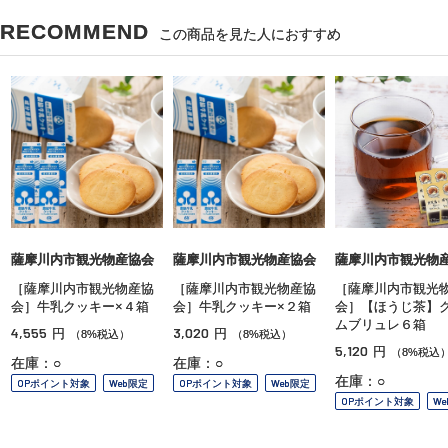
RECOMMEND
この商品を見た人におすすめ
薩摩川内市観光物産協会
薩摩川内市観光物産協会
薩摩川内市観光物
［薩摩川内市観光物産協
［薩摩川内市観光物産協
［薩摩川内市観光
会］牛乳クッキー×４箱
会］牛乳クッキー×２箱
会］【ほうじ茶】
ムブリュレ６箱
4,555
3,020
円
円
（8%税込）
（8%税込）
5,120
円
（8%税込
在庫：○
在庫：○
在庫：○
OPポイント対象
Web限定
OPポイント対象
Web限定
OPポイント対象
W