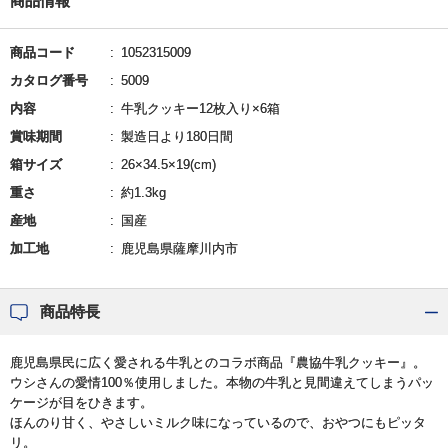
商品情報
商品コード
1052315009
カタログ番号
5009
内容
牛乳クッキー12枚入り×6箱
賞味期間
製造日より180日間
箱サイズ
26×34.5×19(cm)
重さ
約1.3kg
産地
国産
加工地
鹿児島県薩摩川内市
商品特長
鹿児島県民に広く愛される牛乳とのコラボ商品『農協牛乳クッキー』。
ウシさんの愛情100％使用しました。本物の牛乳と見間違えてしまうパッ
ケージが目をひきます。
ほんのり甘く、やさしいミルク味になっているので、おやつにもピッタ
リ。