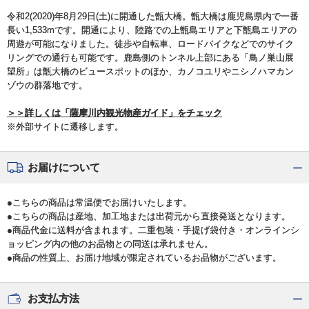
令和2(2020)年8月29日(土)に開通した甑大橋。甑大橋は鹿児島県内で一番
長い1,533mです。開通により、陸路での上甑島エリアと下甑島エリアの
周遊が可能になりました。徒歩や自転車、ロードバイクなどでのサイク
リングでの通行も可能です。鹿島側のトンネル上部にある「鳥ノ巣山展
望所」は甑大橋のビュースポットのほか、カノコユリやニシノハマカン
ゾウの群落地です。
＞＞詳しくは「薩摩川内観光物産ガイド」をチェック
※外部サイトに遷移します。
お届けについて
●こちらの商品は常温便でお届けいたします。
●こちらの商品は産地、加工地または出荷元から直接発送となります。
●商品代金に送料が含まれます。二重包装・手提げ袋付き・オンラインシ
ョッピング内の他のお品物との同送は承れません。
●商品の性質上、お届け地域が限定されているお品物がございます。
お支払方法