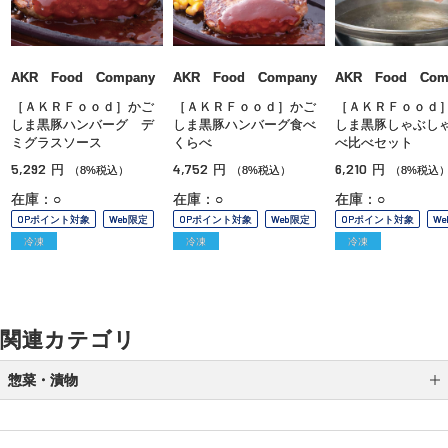
AKR Food Company
AKR Food Company
AKR Food Com
［ＡＫＲＦｏｏｄ］かご
［ＡＫＲＦｏｏｄ］かご
［ＡＫＲＦｏｏｄ
しま黒豚ハンバーグ デ
しま黒豚ハンバーグ食べ
しま黒豚しゃぶし
ミグラスソース
くらべ
べ比べセット
5,292
4,752
6,210
円
円
円
（8%税込）
（8%税込）
（8%税込
在庫：○
在庫：○
在庫：○
OPポイント対象
Web限定
OPポイント対象
Web限定
OPポイント対象
W
冷凍
冷凍
冷凍
関連カテゴリ
惣菜・漬物
スープ・お吸い物