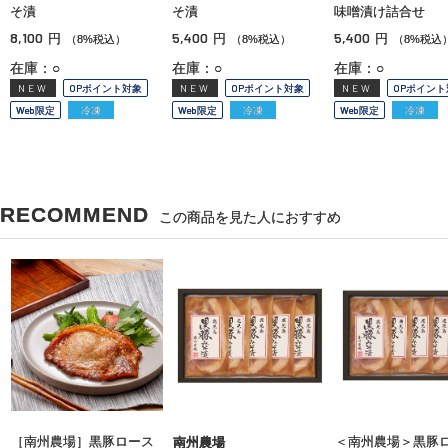
そ漬
そ漬
味噌漬け詰合せ
8,100
5,400
5,400
円
円
円
（8%税込）
（8%税込）
（8%税込
在庫：○
在庫：○
在庫：○
NEW
OPポイント対象
NEW
OPポイント対象
NEW
OPポイント
Web限定
冷凍
Web限定
冷凍
Web限定
冷凍
RECOMMEND
この商品を見た人におすすめ
［南州農場］黒豚ロース
＜南州農場＞黒豚
南州農場