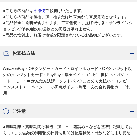
●こちらの商品は
冷凍便
でお届けいたします。
●こちらの商品は産地、加工地または出荷元から直接発送となります。
●商品代金に送料が含まれます。二重包装・手提げ袋付き・オンラインシ
ョッピング内の他のお品物との同送は承れません。
●商品の性質上、お届け地域が限定されているお品物がございます。
お支払方法
AmazonPay・OPクレジットカード・ロイヤルカード・OPクレジット以
外のクレジットカード・PayPay・楽天ペイ・コンビニ後払い・ｄ払い
（ドコモ）・auかんたん決済・ソフトバンクまとめて支払い・コンビニ
エンスストア・ペイジー・小田急ポイント利用・友の会お買物カード利
用
ご注意
●賞味期限・賞味期間は製造、加工日、箱詰め日などを基準に記載してお
ります。お品物の到着後の日持ち期間は配送状況・日数などにより異な