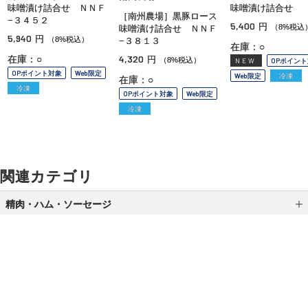
味噌漬け詰合せ ＮＮＦ
味噌漬け詰合せ
［南州農場］黒豚ロース
−３４５２
5,400
円
（8%税込
味噌漬け詰合せ ＮＮＦ
5,940
円
（8%税込）
−３８１３
在庫：○
4,320
在庫：○
円
（8%税込）
NEW
OPポイン
OPポイント対象
Web限定
Web限定
冷凍
在庫：○
冷凍
OPポイント対象
Web限定
冷凍
関連カテゴリ
精肉・ハム・ソーセージ
ローストビーフ
漬肉
精肉
ご利用ガイド
よくあるご質問
お問い合わせ