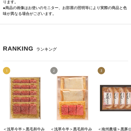
ります。
●商品の画像はお使いのモニター、お部屋の照明等により実際の商品と色
味が異なる場合がございます。
RANKING
ランキング
1
2
3
＜浅草今半＞黒毛和牛み
＜浅草今半＞黒毛和牛み
＜南州農場＞黒豚