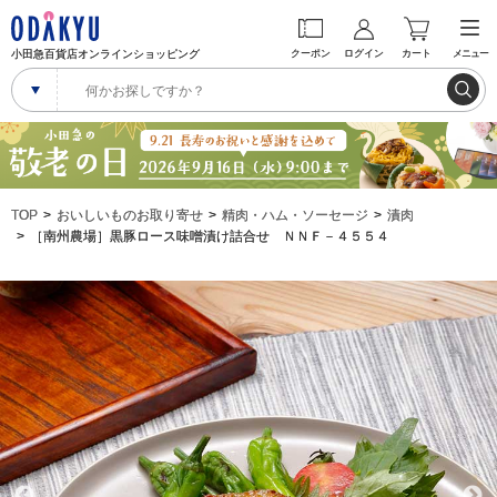
小田急百貨店オンラインショッピング
クーポン
ログイン
カート
メニュー
TOP
おいしいものお取り寄せ
精肉・ハム・ソーセージ
漬肉
［南州農場］黒豚ロース味噌漬け詰合せ ＮＮＦ－４５５４