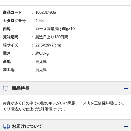
商品コード
1052314935
カタログ番号
4935
内容
ロース味噌漬け60g×10
賞味期間
製造日より180日間
箱サイズ
22.5×29×7(cm)
重さ
約0.8kg
産地
鹿児島
加工地
鹿児島
商品特長
赤身が多く口の中での脂のキレがいい黒豚ロース肉を三倍糀味噌にじっ
くり漬込んで仕上げた味噌漬けです。
お届けについて