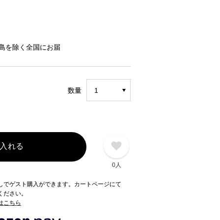
島を除く全国にお届
数量
入れる
0人
録なしでゲスト購入ができます。カートページにて
てください。
てはこちら