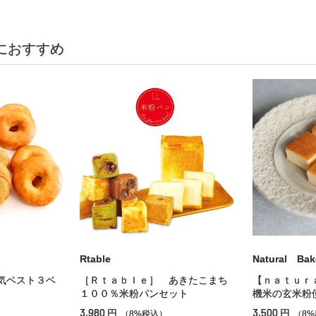
におすすめ
Rtable
Natural Bak
気ベスト３ベ
［Ｒｔａｂｌｅ］ あきたこまち
【ｎａｔｕｒ
１００％米粉パンセット
機米の玄米粉
3,980
3,500
円
円
（8%税込）
（8