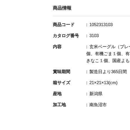
商品情報
商品コード
1052313103
カタログ番号
3103
内容
玄米ベーグル（プレ
個、有機ごま１個、有
きなこ１個、国産よも
賞味期間
製造日より365日間
箱サイズ
21×21×13(cm)
産地
新潟県
加工地
南魚沼市