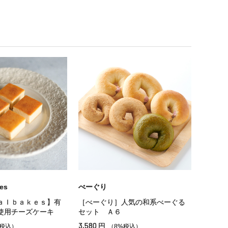
es
べーぐり
ａｌｂａｋｅｓ】有
［べーぐり］人気の和系べーぐる
使用チーズケーキ
セット Ａ６
3,580
円
%税込）
（8%税込）