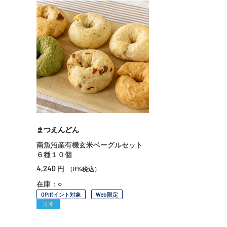
まつえんどん
南魚沼産有機玄米ベーグルセット
６種１０個
4,240
円
（8%税込）
在庫：○
OPポイント対象
Web限定
冷凍