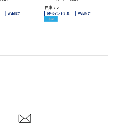
在庫：○
Web限定
OPポイント対象
Web限定
冷凍