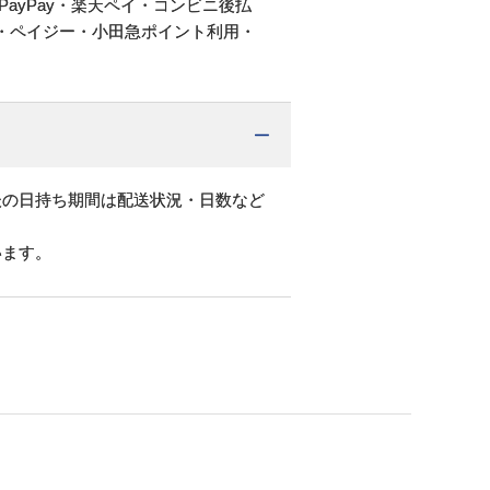
PayPay・楽天ペイ・コンビニ後払
・ペイジー・小田急ポイント利用・
後の日持ち期間は配送状況・日数など
います。