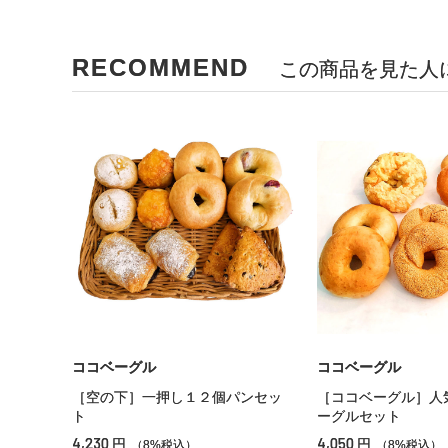
RECOMMEND
この商品を見た人
ココベーグル
ココベーグル
［空の下］一押し１２個パンセッ
［ココベーグル］人
ト
ーグルセット
4,230
4,050
円
円
（8%税込）
（8%税込）