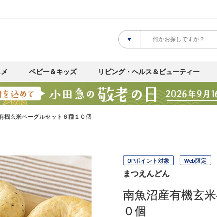
スメ
ベビー＆キッズ
リビング・ヘルス＆ビューティー
有機玄米ベーグルセット６種１０個
OPポイント対象
Web限定
まつえんどん
南魚沼産有機玄
０個