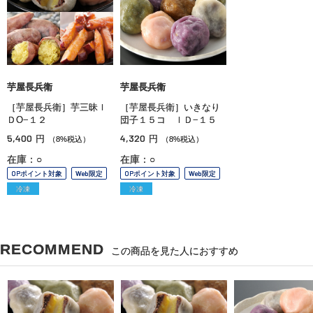
芋屋長兵衛
芋屋長兵衛
［芋屋長兵衛］芋三昧Ｉ
［芋屋長兵衛］いきなり
ＤО−１２
団子１５コ ＩＤ−１５
5,400
4,320
円
円
（8%税込）
（8%税込）
在庫：○
在庫：○
OPポイント対象
Web限定
OPポイント対象
Web限定
冷凍
冷凍
RECOMMEND
この商品を見た人におすすめ