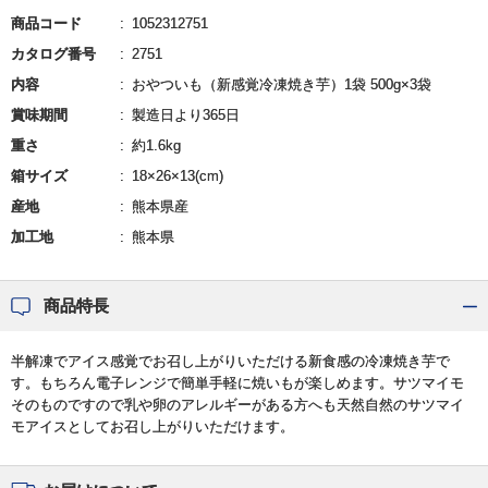
商品コード
1052312751
カタログ番号
2751
内容
おやついも（新感覚冷凍焼き芋）1袋 500g×3袋
賞味期間
製造日より365日
重さ
約1.6kg
箱サイズ
18×26×13(cm)
産地
熊本県産
加工地
熊本県
商品特長
半解凍でアイス感覚でお召し上がりいただける新食感の冷凍焼き芋で
す。もちろん電子レンジで簡単手軽に焼いもが楽しめます。サツマイモ
そのものですので乳や卵のアレルギーがある方へも天然自然のサツマイ
モアイスとしてお召し上がりいただけます。