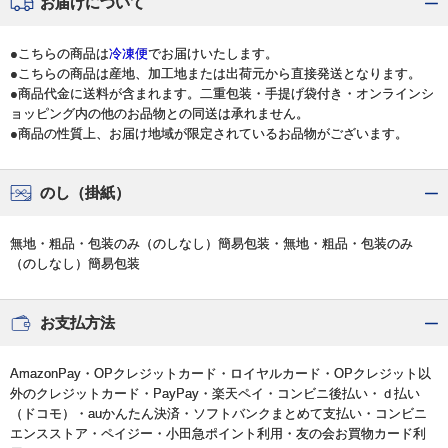
お届けについて
●こちらの商品は
冷凍便
でお届けいたします。
●こちらの商品は産地、加工地または出荷元から直接発送となります。
●商品代金に送料が含まれます。二重包装・手提げ袋付き・オンラインシ
ョッピング内の他のお品物との同送は承れません。
●商品の性質上、お届け地域が限定されているお品物がございます。
のし（掛紙）
無地・粗品・包装のみ（のしなし）簡易包装・無地・粗品・包装のみ
（のしなし）簡易包装
お支払方法
AmazonPay・OPクレジットカード・ロイヤルカード・OPクレジット以
外のクレジットカード・PayPay・楽天ペイ・コンビニ後払い・ｄ払い
（ドコモ）・auかんたん決済・ソフトバンクまとめて支払い・コンビニ
エンスストア・ペイジー・小田急ポイント利用・友の会お買物カード利