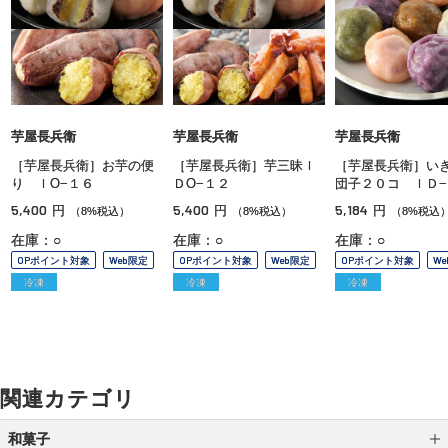
芋屋長兵衛
芋屋長兵衛
芋屋長兵衛
［芋屋長兵衛］お芋の便
［芋屋長兵衛］芋三昧Ｉ
［芋屋長兵衛］い
り ＩО−１６
ＤО−１２
団子２０コ ＩＤ−
5,400
5,400
5,184
円
円
円
（8%税込）
（8%税込）
（8%税込
在庫：○
在庫：○
在庫：○
OPポイント対象
Web限定
OPポイント対象
Web限定
OPポイント対象
W
冷凍
冷凍
冷凍
関連カテゴリ
和菓子