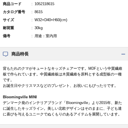
商品コード
1052118615
カタログ番号
8615
サイズ
W32×D40×H60(cm)
耐荷重
30kg
備考
用途：室内用
商品特長
背もたれのクマがキュートなキッズチェアーです。MDFという中質繊維
板で作られています。中質繊維板は木質繊維を原料とする成型板の一種
です。
お誕生日やクリスマスなどのプレゼント、お祝いにもぴったりです。
Bloomingville MINI
デンマーク発のインテリアブランド「Bloomingville」より2015年、新た
に誕生したキッズライン。美しい北欧デザインはそのままに、子ども達
に喜びを与えるユニークでぬくもりのあるアイテムを展開しています。