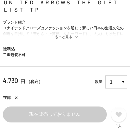
ＵＮＩＴＥＤ ＡＲＲＯＷＳ ＴＨＥ ＧＩＦＴ
ＬＩＳＴ ＴＰ
ブランド紹介
ユナイテッドアローズはファッションを通じて新しい日本の生活文化の
創造を目指して「豊かさ・上質感」をキーワードに、大人に向けたドレ
もっと見る
ス軸のライフスタイルを提案するセレクトショップです。
送料込
二重包装不可
4,730
円
（税込）
数量
×
在庫
現在販売しておりません
1人