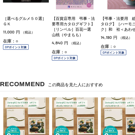
［選べるグルメ５０選］
【百貨店専用 弔事・法
【弔事・法要用 
ＧＫ
要専用カタログギフト】
タログ】［ハーモ
［リンベル］百花一選
ク］和 袷＜あわ
11,000
円
（税込）
山桃（やまもも）
14,190
円
（税込）
在庫：○
4,840
円
（税込）
在庫：○
OPポイント対象
在庫：○
OPポイント対象
OPポイント対象
RECOMMEND
この商品を見た人におすすめ